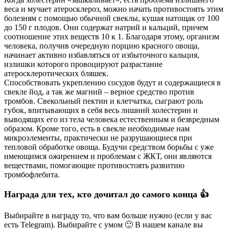
веса и мучает атеросклероз, можно начать противостоять этим
болезням с помощью обычной свеклы, кушая натощак от 100
до 150 г плодов.
Они содержат натрий и кальций, причем
соотношение этих веществ 10 к 1. Благодаря этому, организм
человека, получив очередную порцию красного овоща,
начинает активно избавляться от избыточного кальция,
излишки которого провоцируют разрастание
атеросклеротических бляшек.
Способствовать укреплению сосудов будут и содержащиеся в
свекле йод, а так же магний – верное средство против
тромбов. Свекольный пектин и клетчатка, сыграют роль
губок, впитывающих в себя весь лишний холестерин и
выводящих его из тела человека естественным и безвредным
образом. Кроме того, есть в свекле необходимые нам
микроэлементы, практически не разрушающиеся при
тепловой обработке овоща. Будучи средством борьбы с уже
имеющимся ожирением и проблемам с ЖКТ, они являются
веществами, помогающие противостоять развитию
тромбофлебита.
Награда для тех, кто дочитал до самого конца 👍
Выбирайте в награду то, что вам больше нужно (если у вас
есть Telegram). Выбирайте с умом 🙂 В нашем канале вы