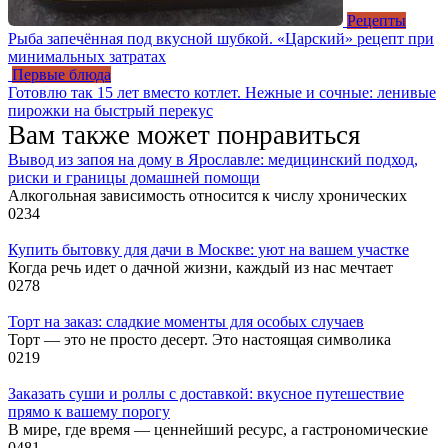
Рецепты
Рыба запечённая под вкусной шубкой. «Царский» рецепт при
минимальных затратах
Первые блюда
Готовлю так 15 лет вместо котлет. Нежные и сочные: ленивые
пирожки на быстрый перекус
Вам также может понравиться
Вывод из запоя на дому в Ярославле: медицинский подход,
риски и границы домашней помощи
Алкогольная зависимость относится к числу хронических
0
234
Купить бытовку для дачи в Москве: уют на вашем участке
Когда речь идет о дачной жизни, каждый из нас мечтает
0
278
Торт на заказ: сладкие моменты для особых случаев
Торт — это не просто десерт. Это настоящая символика
0
219
Заказать суши и роллы с доставкой: вкусное путешествие
прямо к вашему порогу
В мире, где время — ценнейший ресурс, а гастрономические
0
481