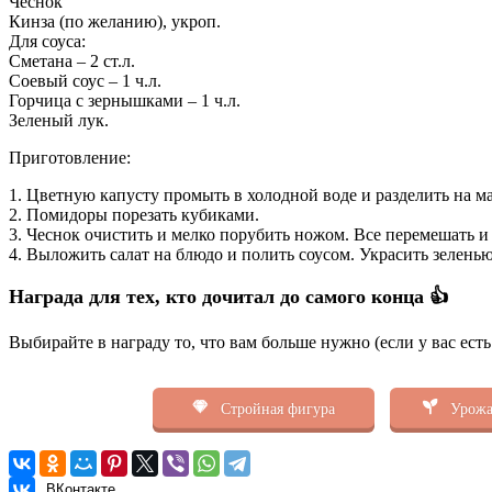
Чеснок
Кинза (по желанию), укроп.
Для соуса:
Сметана – 2 ст.л.
Соевый соус – 1 ч.л.
Горчица с зернышками – 1 ч.л.
Зеленый лук.
Приготовление:
1. Цветную капусту промыть в холодной воде и разделить на м
2. Помидоры порезать кубиками.
3. Чеснок очистить и мелко порубить ножом. Все перемешать и
4. Выложить салат на блюдо и полить соусом. Украсить зелень
Награда для тех, кто дочитал до самого конца 👍
Выбирайте в награду то, что вам больше нужно (если у вас ест
Стройная фигура
Урожа
ВКонтакте