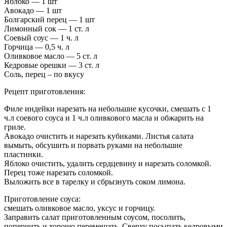
Яблоко — 1 шт
Авокадо — 1 шт
Болгарский перец — 1 шт
Лимонный сок — 1 ст. л
Соевый соус — 1 ч. л
Горчица — 0,5 ч. л
Оливковое масло — 5 ст. л
Кедровые орешки — 3 ст.
л
Соль, перец – по вкусу
Рецепт приготовления:
Филе индейки нарезать на небольшие кусочки, смешать с 1
ч.л соевого соуса и 1 ч.л оливкового масла и обжарить на
гриле.
Авокадо очистить и нарезать кубиками. Листья салата
вымыть, обсушить и порвать руками на небольшие
пластинки.
Яблоко очистить, удалить сердцевину и нарезать соломкой.
Перец тоже нарезать соломкой.
Выложить все в тарелку и сбрызнуть соком лимона.
Приготовление соуса:
смешать оливковое масло, уксус и горчицу.
Заправить салат приготовленным соусом, посолить,
поперчить и хорошо перемешать. Сверху посыпать кедровыми