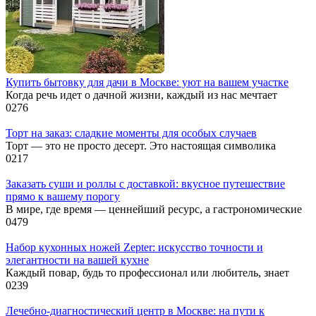
Купить бытовку для дачи в Москве: уют на вашем участке
Когда речь идет о дачной жизни, каждый из нас мечтает
0
276
Торт на заказ: сладкие моменты для особых случаев
Торт — это не просто десерт. Это настоящая символика
0
217
Заказать суши и роллы с доставкой: вкусное путешествие
прямо к вашему порогу
В мире, где время — ценнейший ресурс, а гастрономические
0
479
Набор кухонных ножей Zepter: искусство точности и
элегантности на вашей кухне
Каждый повар, будь то профессионал или любитель, знает
0
239
Лечебно-диагностический центр в Москве: на пути к