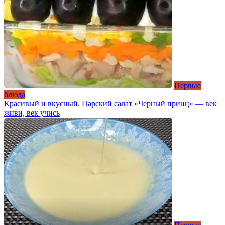
Первые
блюда
Красивый и вкусный. Царский салат «Черный принц» — век
живи, век учись