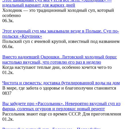
идеальный вариант для жарких дней
Холодник — это традиционный холодный суп, который
особенно
0
6.3к.
Этот куриный суп мы заказывали везде в Польше. Суп по-
польски «Крупник»
Польский суп с ячневой крупой, известный под названием
0
6.6к.
Вместо надоевшей Окрошки. Литовский холодный борщ:
настолько вкусный, что готовлю его раз в неделю
Когда наступают теплые дни, особенно хочется чего-то
0
1.2к.
Чистота и свежесть: доставка бутилированной воды на дом
В мире, где забота о здоровье и благополучии становится
0
837
Вы забудете про «Рассольник». Невероятно вкусный суп из
фарша, соленых огурцов и перловки: новый рецепт
Рассольник знают еще со времен СССР. Для приготовления
0
1.2к.