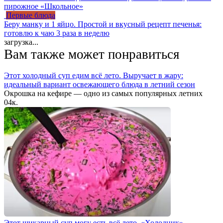
пирожное «Школьное»
Первые блюда
Беру манку и 1 яйцо. Простой и вкусный рецепт печенья:
готовлю к чаю 3 раза в неделю
загрузка...
Вам также может понравиться
Этот холодный суп едим всё лето. Выручает в жару:
идеальный вариант освежающего блюда в летний сезон
Окрошка на кефире — одно из самых популярных летних
0
4к.
Этот шикарный суп могу есть всё лето. «Холодник» —