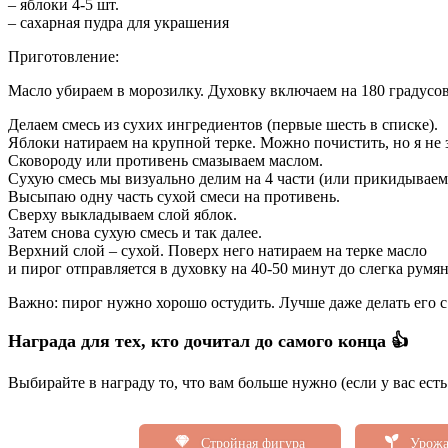
– яблоки 4-5 шт.
– сахарная пудра для украшения
Приготовление:
Масло убираем в морозилку. Духовку включаем на 180 градусов
Делаем смесь из сухих ингредиентов (первые шесть в списке).
Яблоки натираем на крупной терке. Можно почистить, но я не за
Сковороду или противень смазываем маслом.
Сухую смесь мы визуально делим на 4 части (или прикидываем п
Высыпаю одну часть сухой смеси на противень.
Сверху выкладываем слой яблок.
Затем снова сухую смесь и так далее.
Верхний слой – сухой. Поверх него натираем на терке масло
и пирог отправляется в духовку на 40-50 минут до слегка румя
Важно: пирог нужно хорошо остудить. Лучше даже делать его с
Награда для тех, кто дочитал до самого конца 👍
Выбирайте в награду то, что вам больше нужно (если у вас ест
Стройная фигура
Урожа