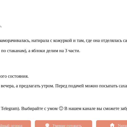
.
морачивалась, натирала с кожуркой и там, где она отделялась са
о стаканам), а яблоки делим на 3 части.
ного состояния.
 вечера, а предлагать утром. Перед подачей можно посыпать сах
ь Telegram). Выбирайте с умом 🙂 В нашем канале вы сможете заб
йный огород
Умение готовить
Уютн