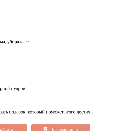
ма, убирала ее.
арной пудрой.
рать подарок, который поможет этого достичь.
ый дом
Полезная книга