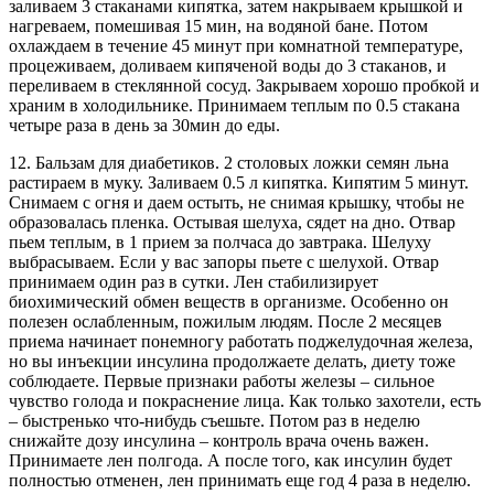
заливаем 3 стаканами кипятка, затем накрываем крышкой и
нагреваем, помешивая 15 мин, на водяной бане. Потом
охлаждаем в течение 45 минут при комнатной температуре,
процеживаем, доливаем кипяченой воды до 3 стаканов, и
переливаем в стеклянной сосуд. Закрываем хорошо пробкой и
храним в холодильнике. Принимаем теплым по 0.5 стакана
четыре раза в день за 30мин до еды.
12. Бальзам для диабетиков. 2 столовых ложки семян льна
растираем в муку. Заливаем 0.5 л кипятка. Кипятим 5 минут.
Снимаем с огня и даем остыть, не снимая крышку, чтобы не
образовалась пленка. Остывая шелуха, сядет на дно. Отвар
пьем теплым, в 1 прием за полчаса до завтрака. Шелуху
выбрасываем. Если у вас запоры пьете с шелухой. Отвар
принимаем один раз в сутки. Лен стабилизирует
биохимический обмен веществ в организме. Особенно он
полезен ослабленным, пожилым людям. После 2 месяцев
приема начинает понемногу работать поджелудочная железа,
но вы инъекции инсулина продолжаете делать, диету тоже
соблюдаете. Первые признаки работы железы – сильное
чувство голода и покраснение лица. Как только захотели, есть
– быстренько что-нибудь съешьте. Потом раз в неделю
снижайте дозу инсулина – контроль врача очень важен.
Принимаете лен полгода. А после того, как инсулин будет
полностью отменен, лен принимать еще год 4 раза в неделю.