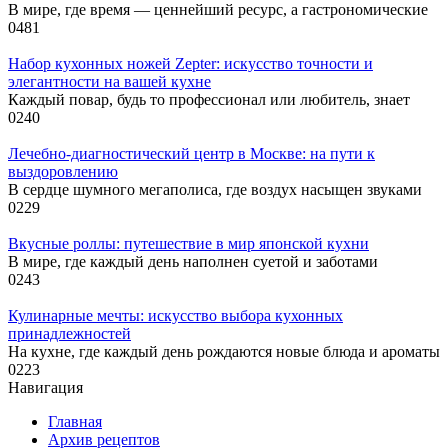
В мире, где время — ценнейший ресурс, а гастрономические
0
481
Набор кухонных ножей Zepter: искусство точности и
элегантности на вашей кухне
Каждый повар, будь то профессионал или любитель, знает
0
240
Лечебно-диагностический центр в Москве: на пути к
выздоровлению
В сердце шумного мегаполиса, где воздух насыщен звуками
0
229
Вкусные роллы: путешествие в мир японской кухни
В мире, где каждый день наполнен суетой и заботами
0
243
Кулинарные мечты: искусство выбора кухонных
принадлежностей
На кухне, где каждый день рождаются новые блюда и ароматы
0
223
Навигация
Главная
Архив рецептов