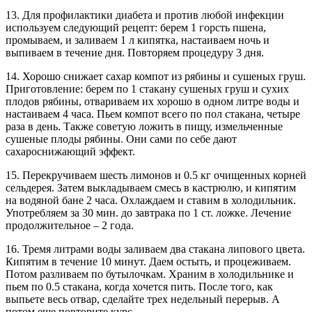
13. Для профилактики диабета и против любой инфекции
используем следующий рецепт: берем 1 горсть пшена,
промываем, и заливаем 1 л кипятка, настаиваем ночь и
выпиваем в течение дня. Повторяем процедуру 3 дня.
14. Хорошо снижает сахар компот из рябины и сушеных груш.
Приготовление: берем по 1 стакану сушеных груш и сухих
плодов рябины, отвариваем их хорошо в одном литре воды и
настаиваем 4 часа. Пьем компот всего по пол стакана, четыре
раза в день. Также советую ложить в пищу, измельченные
сушеные плоды рябины. Они сами по себе дают
сахароснижающий эффект.
15. Перекручиваем шесть лимонов и 0.5 кг очищенных корней
сельдерея. Затем выкладываем смесь в кастрюлю, и кипятим
на водяной бане 2 часа. Охлаждаем и ставим в холодильник.
Употребляем за 30 мин. до завтрака по 1 ст. ложке. Лечение
продолжительное – 2 года.
16. Тремя литрами воды заливаем два стакана липового цвета.
Кипятим в течение 10 минут. Даем остыть, и процеживаем.
Потом разливаем по бутылочкам. Храним в холодильнике и
пьем по 0.5 стакана, когда хочется пить. После того, как
выпьете весь отвар, сделайте трех недельный перерыв. А
потом еще повторите курс.