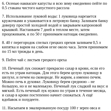
6. Осенью наквасьте капусты и всю зиму ежедневно пейте по
0.5 стакана чистого капустного рассола
7. Использование луковой воды: 1 луковица нарезается
кружочками и улаживается в литровую банку. Заливаем банку
доверху простой холодной водой и закрываем капроновой
крышкой. Настаиваем 7 дней в теплом месте, затем
процеживаем, и по 50 г принимаем натощак ежедневно.
8. 40 г перегородок спелых грецких орехов заливаем 0,5 л
кипятка и варим на слабом огне около часа. Затем принимаем
по 15 мл трижды в день.
9. Пейте чай с листьев грецкого ореха
10. Печеный лук снижает прекрасно сахар в крови, если его
есть по утрам натощак. Для этого берем целую луковицу в
шелухе, и печем на сковороде. Не жарим, а именно печем.
Можно печь в духовке. Луковицу берем среднюю – не
большую, но и не маленькую. Печеный лук сладкий на вкус и
мягкий. Есть печеный лук нужно по утрам в течение месяца,
и сахар в крови постепенно начнет снижаться. А ещё
вдобавок и похудеете.
11. Насыпаем в эмалированную посуду 100 г зерен овса и