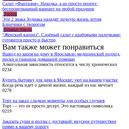
Салат «Фантазия». Находка, а не просто рецепт:
беспроигрышный вариант на любой праздник
Эзотер
Эти 2 знака Зодиака наладят личную жизнь летом
Блинчики с творогом
Первые блюда
“Женский каприз”. Слоёный салат с крабовыми палочками:
готовится просто и быстро
Вам также может понравиться
Вывод из запоя на дому в Ярославле: медицинский подход,
риски и границы домашней помощи
Алкогольная зависимость относится к числу хронических
0
234
Купить бытовку для дачи в Москве: уют на вашем участке
Когда речь идет о дачной жизни, каждый из нас мечтает
0
278
Торт на заказ: сладкие моменты для особых случаев
Торт — это не просто десерт. Это настоящая символика
0
219
Заказать суши и роллы с доставкой: вкусное путешествие
прямо к вашему порогу