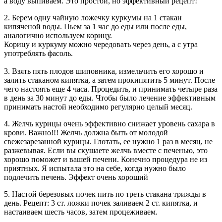
а воду выпиваем. Это простой, но эффективный рецепт!
2. Берем одну чайную ложечку куркумы на 1 стакан
кипяченой воды. Пьем за 1 час до еды или после еды,
аналогично используем корицу.
Корицу и куркуму можно чередовать через день, а с утра
употреблять фасоль.
3. Взять пять плодов шиповника, измельчить его хорошо и
залить стаканом кипятка, а затем прокипятить 5 минут. После
чего настоять еще 4 часа. Процедить, и принимать четыре раза
в день за 30 минут до еды. Чтобы было лечение эффективным
принимать настой необходимо регулярно целый месяц.
4. Желчь курицы очень эффективно снижает уровень сахара в
крови. Важно!!! Желчь должна быть от молодой
свежезарезанной курицы. Глотать, ее нужно 1 раз в месяц, не
разжевывая. Если вы скушаете желчь вместе с печенью, это
хорошо поможет и вашей печени. Конечно процедура не из
приятных. Я испытала это на себе, когда нужно было
подлечить печень. Эффект очень хороший
5. Настой березовых почек пить по треть стакана трижды в
день. Рецепт: 3 ст. ложки почек заливаем 2 ст. кипятка, и
настаиваем шесть часов, затем процеживаем.