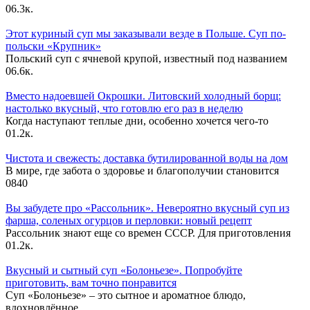
0
6.3к.
Этот куриный суп мы заказывали везде в Польше. Суп по-
польски «Крупник»
Польский суп с ячневой крупой, известный под названием
0
6.6к.
Вместо надоевшей Окрошки. Литовский холодный борщ:
настолько вкусный, что готовлю его раз в неделю
Когда наступают теплые дни, особенно хочется чего-то
0
1.2к.
Чистота и свежесть: доставка бутилированной воды на дом
В мире, где забота о здоровье и благополучии становится
0
840
Вы забудете про «Рассольник». Невероятно вкусный суп из
фарша, соленых огурцов и перловки: новый рецепт
Рассольник знают еще со времен СССР. Для приготовления
0
1.2к.
Вкусный и сытный cуп «Болоньезе». Попробуйте
приготовить, вам точно понравится
Суп «Болоньезе» – это сытное и ароматное блюдо,
вдохновлённое