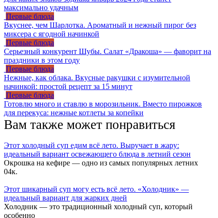
максимально удачным
Первые блюда
Вкуснее, чем Шарлотка. Ароматный и нежный пирог без
миксера с ягодной начинкой
Первые блюда
Серьезный конкурент Шубы. Салат «Дракоша» — фаворит на
праздники в этом году
Первые блюда
Нежные, как облака. Вкусные ракушки с изумительной
начинкой: простой рецепт за 15 минут
Первые блюда
Готовлю много и ставлю в морозильник. Вместо пирожков
для перекуса: нежные котлеты за копейки
Вам также может понравиться
Этот холодный суп едим всё лето. Выручает в жару:
идеальный вариант освежающего блюда в летний сезон
Окрошка на кефире — одно из самых популярных летних
0
4к.
Этот шикарный суп могу есть всё лето. «Холодник» —
идеальный вариант для жарких дней
Холодник — это традиционный холодный суп, который
особенно