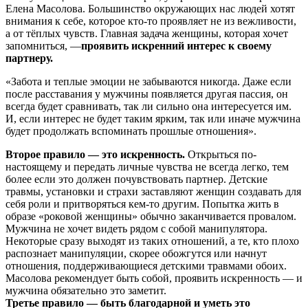
Елена Масолова. Большинство окружающих нас людей хотят
внимания к себе, которое кто-то проявляет не из вежливости,
а от тёплых чувств. Главная задача женщины, которая хочет
запомниться, —
проявить искренний интерес к своему
партнеру.
«Забота и теплые эмоции не забываются никогда. Даже если
после расставания у мужчины появляется другая пассия, он
всегда будет сравнивать, так ли сильно она интересуется им.
И, если интерес не будет таким ярким, так или иначе мужчина
будет продолжать вспоминать прошлые отношения».
Второе правило — это искренность.
Открыться по-
настоящему и передать личные чувства не всегда легко, тем
более если это должен почувствовать партнер. Детские
травмы, установки и страхи заставляют женщин создавать для
себя роли и притворяться кем-то другим. Попытка жить в
образе «роковой женщины» обычно заканчивается провалом.
Мужчина не хочет видеть рядом с собой манипулятора.
Некоторые сразу выходят из таких отношений, а те, кто плохо
распознает манипуляции, скорее обожгутся или начнут
отношения, поддерживающиеся детскими травмами обоих.
Масолова рекомендует быть собой, проявить искренность — и
мужчина обязательно это заметит.
Третье правило — быть благодарной и уметь это