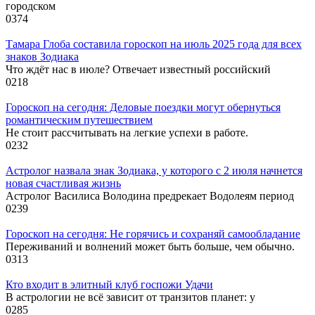
городском
0
374
Тамара Глоба составила гороскоп на июль 2025 года для всех
знаков Зодиака
Что ждёт нас в июле? Отвечает известный российский
0
218
Гороскоп на сегодня: Деловые поездки могут обернуться
романтическим путешествием
Не стоит рассчитывать на легкие успехи в работе.
0
232
Астролог назвала знак Зодиака, у которого с 2 июля начнется
новая счастливая жизнь
Астролог Василиса Володина предрекает Водолеям период
0
239
Гороскоп на сегодня: Не горячись и сохраняй самообладание
Переживаний и волнений может быть больше, чем обычно.
0
313
Кто входит в элитный клуб госпожи Удачи
В астрологии не всё зависит от транзитов планет: у
0
285