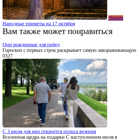
Эзотер
Народные приметы на 17 октября
Вам также может понравиться
Они рожденные для побед
Гороскоп с первых строк раскрывает самую завораживающую
0
327
С 3 июля для них откроется полоса везения
Вселенная щедра на подарки С наступлением июля в