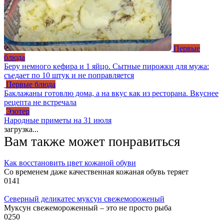
Первые
блюда
Беру немного кефира и 1 яйцо. Сытные пирожки для мужа:
съедает по 10 штук и не поправляется
Первые блюда
Баклажаны готовлю дома, а на вкус как из ресторана. Вкуснее
рецепта не встречала
Эзотер
Народные приметы на 31 июля
загрузка...
Вам также может понравиться
Как восстановить цвет кожаной обуви
Со временем даже качественная кожаная обувь теряет
0
141
Северный деликатес муксун свежемороженый
Муксун свежемороженный – это не просто рыба
0
250