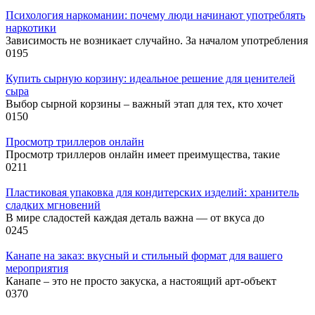
Психология наркомании: почему люди начинают употреблять
наркотики
Зависимость не возникает случайно. За началом употребления
0
195
Купить сырную корзину: идеальное решение для ценителей
сыра
Выбор сырной корзины – важный этап для тех, кто хочет
0
150
Просмотр триллеров онлайн
Просмотр триллеров онлайн имеет преимущества, такие
0
211
Пластиковая упаковка для кондитерских изделий: хранитель
сладких мгновений
В мире сладостей каждая деталь важна — от вкуса до
0
245
Канапе на заказ: вкусный и стильный формат для вашего
мероприятия
Канапе – это не просто закуска, а настоящий арт-объект
0
370