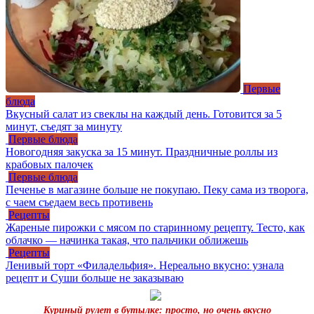
Первые
блюда
Вкусный салат из свеклы на каждый день. Готовится за 5
минут, съедят за минуту
Первые блюда
Новогодняя закуска за 15 минут. Праздничные роллы из
крабовых палочек
Первые блюда
Печенье в магазине больше не покупаю. Пеку сама из творога,
с чаем съедаем весь противень
Рецепты
Жареные пирожки с мясом по старинному рецепту. Тесто, как
облачко — начинка такая, что пальчики оближешь
Рецепты
Ленивый торт «Филадельфия». Нереально вкусно: узнала
рецепт и Суши больше не заказываю
Куриный рулет в бутылке: просто, но очень вкусно