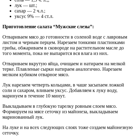
лук — шт.;
сахар — 2 ч.л.;
уксус 9% — 4 ст.л.
Приготовление салата “Мужские слезы”:
Отвариваем мясо до готовности в соленой воде с лавровым
листом и черным перцем. Нарезаем тонкими пластинками
грибы, обжариваем в сковороде на растительном масле до
того момента, пока не выпарится вся влага из них.
Отвариваем вкрутую яйца, очищаем и натираем на мелкой
терке. Плавленые сырки натираем аналогично. Нарезаем
мелким кубиком отварное мясо.
Лук нарезаем четверть кольцами, в чаше засыпаем ложкой
соли и сахаром, вливаем уксус. Добавляем к луку воду,
маринуем в течение 10 минут.
Выкладываем в глубокую тарелку ровным слоем мясо.
Формируем на мясе сеточку из майонеза, выкладываем
маринованный лук.
На луке и на всех следующих слоях тоже создаем майонезную
сеточку.