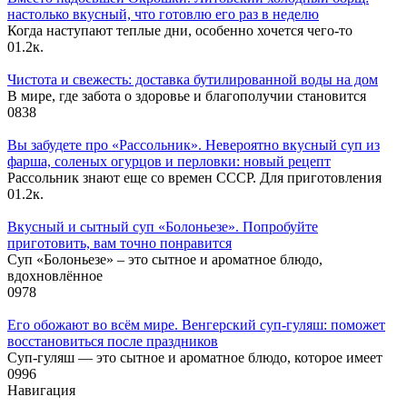
настолько вкусный, что готовлю его раз в неделю
Когда наступают теплые дни, особенно хочется чего-то
0
1.2к.
Чистота и свежесть: доставка бутилированной воды на дом
В мире, где забота о здоровье и благополучии становится
0
838
Вы забудете про «Рассольник». Невероятно вкусный суп из
фарша, соленых огурцов и перловки: новый рецепт
Рассольник знают еще со времен СССР. Для приготовления
0
1.2к.
Вкусный и сытный cуп «Болоньезе». Попробуйте
приготовить, вам точно понравится
Суп «Болоньезе» – это сытное и ароматное блюдо,
вдохновлённое
0
978
Его обожают во всём мире. Венгерский суп-гуляш: поможет
восстановиться после праздников
Суп-гуляш — это сытное и ароматное блюдо, которое имеет
0
996
Навигация