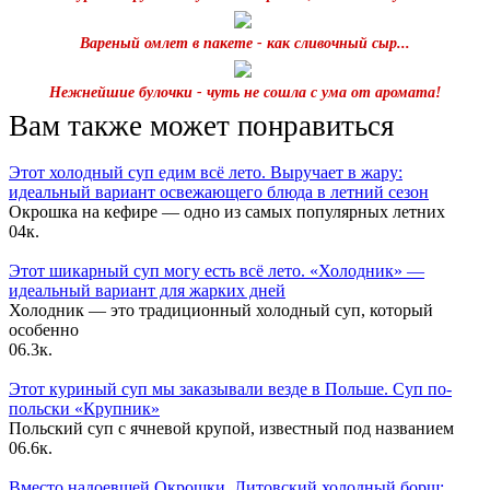
Вареный омлет в пакете - как сливочный сыр...
Нежнейшие булочки - чуть не сошла с ума от аромата!
Вам также может понравиться
Этот холодный суп едим всё лето. Выручает в жару:
идеальный вариант освежающего блюда в летний сезон
Окрошка на кефире — одно из самых популярных летних
0
4к.
Этот шикарный суп могу есть всё лето. «Холодник» —
идеальный вариант для жарких дней
Холодник — это традиционный холодный суп, который
особенно
0
6.3к.
Этот куриный суп мы заказывали везде в Польше. Суп по-
польски «Крупник»
Польский суп с ячневой крупой, известный под названием
0
6.6к.
Вместо надоевшей Окрошки. Литовский холодный борщ: