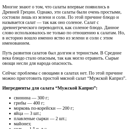
Многие знают о том, что салаты впервые появились в
Древней Греции. Однако, эти салаты были очень простыми,
состояли лишь из зелени и соли. По этой причине блюдо и
называется салат — так как оно соленое. Салат с
древнегреческого переводится, как соленое блюдо. Данное
слово использовалось не только по отношению к салатам. Но,
в историю вошло именно яство из зелени и соли с этим
именованием.
Путь развития салатов был долгим и тернистым. В Средние
века блюдо стало опасным, так как могло отравить. Сырые
овощи несли для народа опасность.
Сейчас проблемы с овощами в салатах нет. По этой причине
можно приготовить простой мясной салат “Мужской Каприз”.
Ингредиенты для салата “Мужской Каприз”:
свинина — 300 г;
грибы — 400 г;
морковь по-корейски — 200 г;
яйца — 3 шт.;
плавленые сырки — 2 шт.;
майонез;
соль — 1,5 ч. л.;;