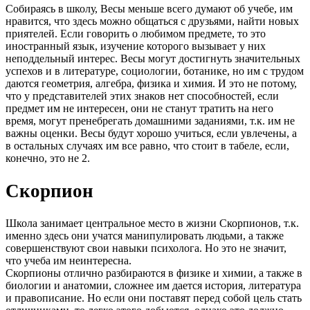
Собираясь в школу, Весы меньше всего думают об учебе, им
нравится, что здесь можно общаться с друзьями, найти новых
приятелей. Если говорить о любимом предмете, то это
иностранный язык, изучение которого вызывает у них
неподдельный интерес. Весы могут достигнуть значительных
успехов и в литературе, социологии, ботанике, но им с трудом
даются геометрия, алгебра, физика и химия. И это не потому,
что у представителей этих знаков нет способностей, если
предмет им не интересен, они не станут тратить на него
время, могут пренебрегать домашними заданиями, т.к. им не
важны оценки. Весы будут хорошо учиться, если увлечены, а
в остальных случаях им все равно, что стоит в табеле, если,
конечно, это не 2.
Скорпион
Школа занимает центральное место в жизни Скорпионов, т.к.
именно здесь они учатся манипулировать людьми, а также
совершенствуют свои навыки психолога. Но это не значит,
что учеба им неинтересна.
Скорпионы отлично разбираются в физике и химии, а также в
биологии и анатомии, сложнее им дается история, литература
и правописание. Но если они поставят перед собой цель стать