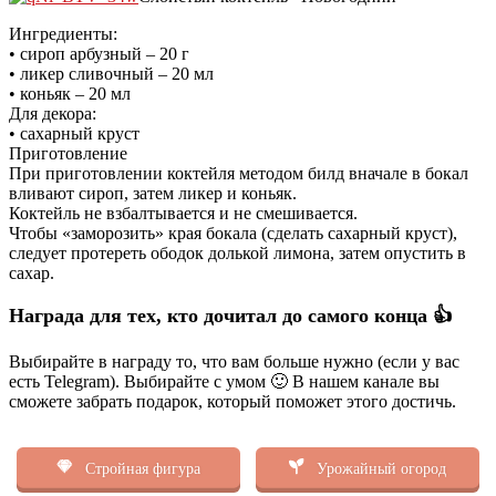
Ингредиенты:
• cироп арбузный – 20 г
• ликер сливочный – 20 мл
• коньяк – 20 мл
Для декора:
• сахарный круст
Приготовление
При приготовлении коктейля методом билд вначале в бокал
вливают сироп, затем ликер и коньяк.
Коктейль не взбалтывается и не смешивается.
Чтобы «заморозить» края бокала (сделать сахарный круст),
следует протереть ободок долькой лимона, затем опустить в
сахар.
Награда для тех, кто дочитал до самого конца 👍
Выбирайте в награду то, что вам больше нужно (если у вас
есть Telegram). Выбирайте с умом 🙂 В нашем канале вы
сможете забрать подарок, который поможет этого достичь.
Стройная фигура
Урожайный огород