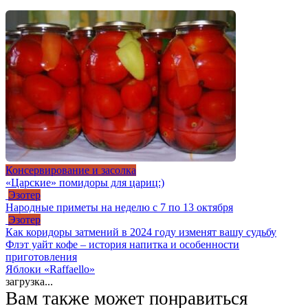
Консервирование и засолка
«Царские» помидоры для цариц:)
Эзотер
Народные приметы на неделю с 7 по 13 октября
Эзотер
Как коридоры затмений в 2024 году изменят вашу судьбу
Флэт уайт кофе – история напитка и особенности
приготовления
Яблоки «Raffaello»
загрузка...
Вам также может понравиться