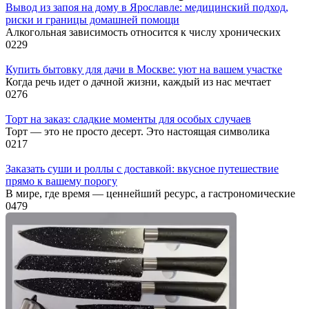
Вывод из запоя на дому в Ярославле: медицинский подход,
риски и границы домашней помощи
Алкогольная зависимость относится к числу хронических
0
229
Купить бытовку для дачи в Москве: уют на вашем участке
Когда речь идет о дачной жизни, каждый из нас мечтает
0
276
Торт на заказ: сладкие моменты для особых случаев
Торт — это не просто десерт. Это настоящая символика
0
217
Заказать суши и роллы с доставкой: вкусное путешествие
прямо к вашему порогу
В мире, где время — ценнейший ресурс, а гастрономические
0
479