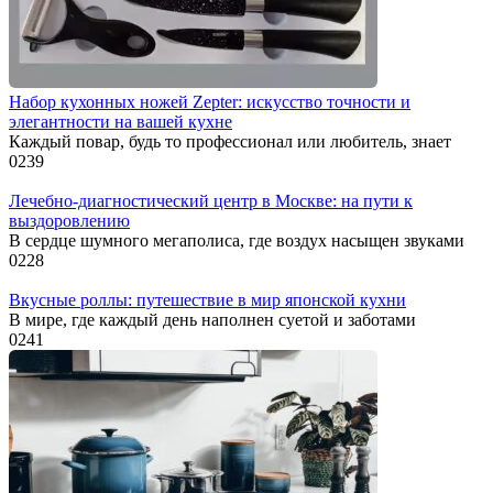
Набор кухонных ножей Zepter: искусство точности и
элегантности на вашей кухне
Каждый повар, будь то профессионал или любитель, знает
0
239
Лечебно-диагностический центр в Москве: на пути к
выздоровлению
В сердце шумного мегаполиса, где воздух насыщен звуками
0
228
Вкусные роллы: путешествие в мир японской кухни
В мире, где каждый день наполнен суетой и заботами
0
241