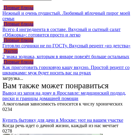
Первые блюда
Нежный и очень пушистый. Любимый яблочный пирог моей
семьи
Первые блюда
Всего 4 ингредиента в составе. Вкусный и сытный салат
«Обжорка»: готовится просто и легко
Первые блюда
Готовлю сочники не по ГОСТу. Вкусный рецепт «из детства»
Эзотер
2 знака зодиака, которым в январе повезёт больше остальных
Первые блюда
Как приготовить гороховую кашу вкусно. Простой рецепт со
шкварками: муж будет носить вас на руках
загрузка...
Вам также может понравиться
Вывод из запоя на дому в Ярославле: медицинский подход,
риски и границы домашней помощи
Алкогольная зависимость относится к числу хронических
0
234
Купить бытовку для дачи в Москве: уют на вашем участке
Когда речь идет о дачной жизни, каждый из нас мечтает
0
278