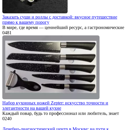
Заказать суши и роллы с доставкой: вкусное путешествие
прямо к вашему порогу
В мире, где время — ценнейший ресурс, а гастрономические
0
481
Набор кухонных ножей Zepter: искусство точности и
элегантности на вашей кухне
Каждый повар, будь то профессионал или любитель, знает
0
240
Лечебно-диагностический центр в Москве: на пути к