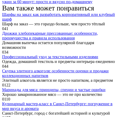
ужин за 60 минут: просто и вкусно по-домашнему
Вам также может понравиться
Шарфы на заказ: как разработать корпоративный или клубный
шарф
Шарф на заказ — это гораздо больше, чем просто тёплый
0
41
Дрожжи хлебопекарные прессованные: особенности,
преимущества и правила использования
Домашняя выпечка остается популярной благодаря
возможности
0
34
Профессиональный уход за текстильными изделиями
Одежда, домашний текстиль и предметы интерьера ежедневно
0
44
Скупка элитного алкоголя: особенности оценки и продажи
коллекционных напитков
Элитный алкоголь является не просто напитком, а предметом
0
122
Маринады для мяса: принципы, специи и частые ошибки
Хорошо замаринованное мясо — это не про количество
0
110
Кулинарный мастер-класс в Санкт-Петербурге: погружение в
мир вкуса и аромата
Санкт-Петербург, город с богатейшей историей и культурой