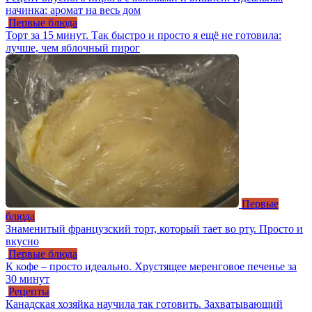
начинка: аромат на весь дом
Первые блюда
Торт за 15 минут. Так быстро и просто я ещё не готовила:
лучше, чем яблочный пирог
Первые
блюда
Знаменитый французский торт, который тает во рту. Просто и
вкусно
Первые блюда
К кофе – просто идеально. Хрустящее меренговое печенье за
30 минут
Рецепты
Канадская хозяйка научила так готовить. Захватывающий