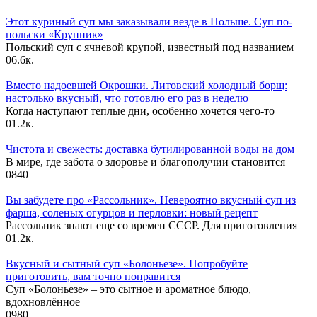
Этот куриный суп мы заказывали везде в Польше. Суп по-
польски «Крупник»
Польский суп с ячневой крупой, известный под названием
0
6.6к.
Вместо надоевшей Окрошки. Литовский холодный борщ:
настолько вкусный, что готовлю его раз в неделю
Когда наступают теплые дни, особенно хочется чего-то
0
1.2к.
Чистота и свежесть: доставка бутилированной воды на дом
В мире, где забота о здоровье и благополучии становится
0
840
Вы забудете про «Рассольник». Невероятно вкусный суп из
фарша, соленых огурцов и перловки: новый рецепт
Рассольник знают еще со времен СССР. Для приготовления
0
1.2к.
Вкусный и сытный cуп «Болоньезе». Попробуйте
приготовить, вам точно понравится
Суп «Болоньезе» – это сытное и ароматное блюдо,
вдохновлённое
0
980