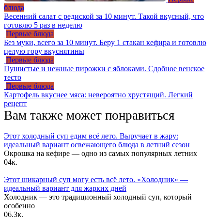
блюда
Весенний салат с редиской за 10 минут. Такой вкусный, что
готовлю 5 раз в неделю
Первые блюда
Без муки, всего за 10 минут. Беру 1 стакан кефира и готовлю
целую гору вкуснятины
Первые блюда
Пушистые и нежные пирожки с яблоками. Сдобное венское
тесто
Первые блюда
Картофель вкуснее мяса: невероятно хрустящий. Легкий
рецепт
Вам также может понравиться
Этот холодный суп едим всё лето. Выручает в жару:
идеальный вариант освежающего блюда в летний сезон
Окрошка на кефире — одно из самых популярных летних
0
4к.
Этот шикарный суп могу есть всё лето. «Холодник» —
идеальный вариант для жарких дней
Холодник — это традиционный холодный суп, который
особенно
0
6.3к.