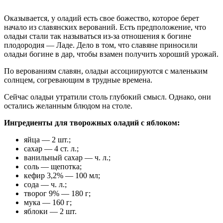
Оказывается, у оладий есть свое божество, которое берет
начало из славянских верований. Есть предположение, что
оладьи стали так называться из-за отношения к богине
плодородия — Ладе. Дело в том, что славяне приносили
оладьи богине в дар, чтобы взамен получить хороший урожай.
По верованиям славян, оладьи ассоциируются с маленьким
солнцем, согревающим в трудные времена.
Сейчас оладьи утратили столь глубокий смысл. Однако, они
остались желанным блюдом на столе.
Ингредиенты для творожных оладий с яблоком:
яйца — 2 шт.;
сахар — 4 ст. л.;
ванильный сахар — ч. л.;
соль — щепотка;
кефир 3,2% — 100 мл;
сода — ч. л.;
творог 9% — 180 г;
мука — 160 г;
яблоки — 2 шт.