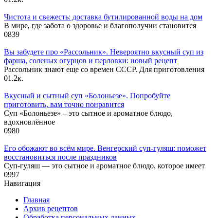
Чистота и свежесть: доставка бутилированной воды на дом
В мире, где забота о здоровье и благополучии становится
0
839
Вы забудете про «Рассольник». Невероятно вкусный суп из
фарша, соленых огурцов и перловки: новый рецепт
Рассольник знают еще со времен СССР. Для приготовления
0
1.2к.
Вкусный и сытный cуп «Болоньезе». Попробуйте
приготовить, вам точно понравится
Суп «Болоньезе» – это сытное и ароматное блюдо,
вдохновлённое
0
980
Его обожают во всём мире. Венгерский суп-гуляш: поможет
восстановиться после праздников
Суп-гуляш — это сытное и ароматное блюдо, которое имеет
0
997
Навигация
Главная
Архив рецептов
Обработка персональных данных