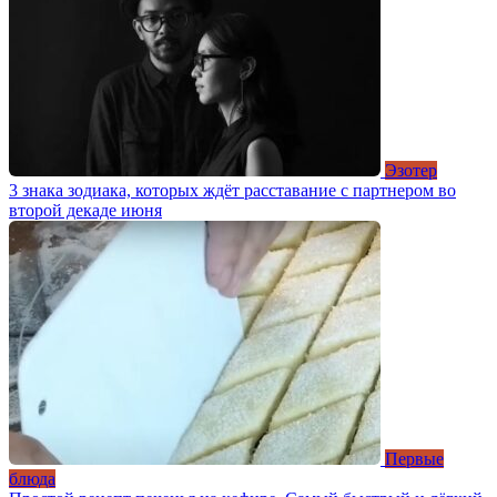
Эзотер
3 знака зодиака, которых ждёт расставание с партнером во
второй декаде июня
Первые
блюда