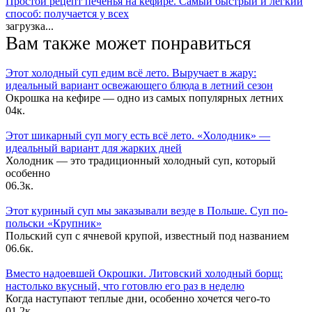
Простой рецепт печенья на кефире. Самый быстрый и лёгкий
способ: получается у всех
загрузка...
Вам также может понравиться
Этот холодный суп едим всё лето. Выручает в жару:
идеальный вариант освежающего блюда в летний сезон
Окрошка на кефире — одно из самых популярных летних
0
4к.
Этот шикарный суп могу есть всё лето. «Холодник» —
идеальный вариант для жарких дней
Холодник — это традиционный холодный суп, который
особенно
0
6.3к.
Этот куриный суп мы заказывали везде в Польше. Суп по-
польски «Крупник»
Польский суп с ячневой крупой, известный под названием
0
6.6к.
Вместо надоевшей Окрошки. Литовский холодный борщ:
настолько вкусный, что готовлю его раз в неделю
Когда наступают теплые дни, особенно хочется чего-то
0
1.2к.