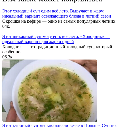
Этот холодный суп едим всё лето. Выручает в жару:
идеальный вариант освежающего блюда в летний сезон
Окрошка на кефире — одно из самых популярных летних
0
4к.
Этот шикарный суп могу есть всё лето. «Холодник» —
идеальный вариант для жарких дней
Холодник — это традиционный холодный суп, который
особенно
0
6.3к.
Этот куриный суп мы заказывали везде в Польше. Суп по-