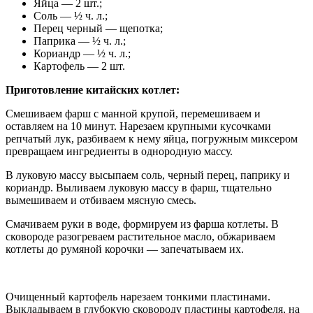
Яйца — 2 шт.;
Соль — ½ ч. л.;
Перец черный — щепотка;
Паприка — ½ ч. л.;
Кориандр — ½ ч. л.;
Картофель — 2 шт.
Приготовление китайских котлет:
Смешиваем фарш с манной крупой, перемешиваем и
оставляем на 10 минут. Нарезаем крупными кусочками
репчатый лук, разбиваем к нему яйца, погружным миксером
превращаем ингредиенты в однородную массу.
В луковую массу высыпаем соль, черный перец, паприку и
кориандр. Выливаем луковую массу в фарш, тщательно
вымешиваем и отбиваем мясную смесь.
Смачиваем руки в воде, формируем из фарша котлеты. В
сковороде разогреваем растительное масло, обжариваем
котлеты до румяной корочки — запечатываем их.
Очищенный картофель нарезаем тонкими пластинами.
Выкладываем в глубокую сковороду пластины картофеля, на