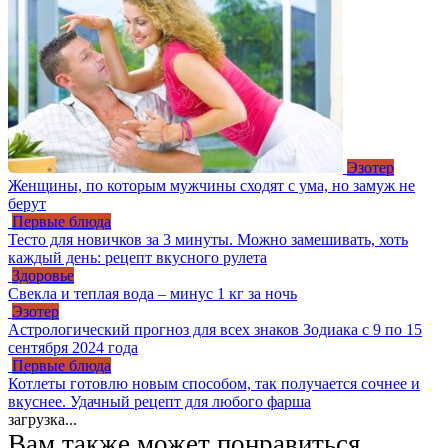
Эзотер
Женщины, по которым мужчины сходят с ума, но замуж не
берут
Первые блюда
Тесто для новичков за 3 минуты. Можно замешивать, хоть
каждый день: рецепт вкусного рулета
Здоровье
Свекла и теплая вода – минус 1 кг за ночь
Эзотер
Астрологический прогноз для всех знаков Зодиака с 9 по 15
сентября 2024 года
Первые блюда
Котлеты готовлю новым способом, так получается сочнее и
вкуснее. Удачный рецепт для любого фарша
загрузка...
Вам также может понравиться