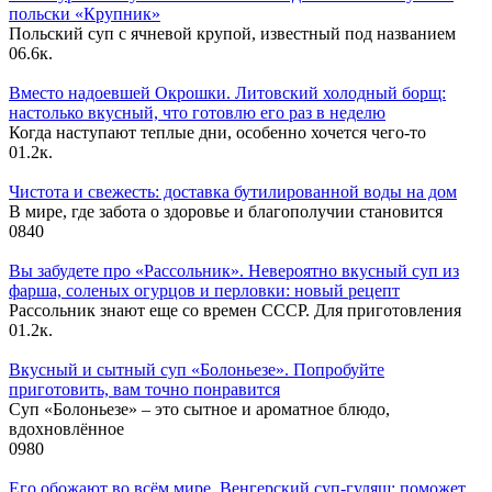
польски «Крупник»
Польский суп с ячневой крупой, известный под названием
0
6.6к.
Вместо надоевшей Окрошки. Литовский холодный борщ:
настолько вкусный, что готовлю его раз в неделю
Когда наступают теплые дни, особенно хочется чего-то
0
1.2к.
Чистота и свежесть: доставка бутилированной воды на дом
В мире, где забота о здоровье и благополучии становится
0
840
Вы забудете про «Рассольник». Невероятно вкусный суп из
фарша, соленых огурцов и перловки: новый рецепт
Рассольник знают еще со времен СССР. Для приготовления
0
1.2к.
Вкусный и сытный cуп «Болоньезе». Попробуйте
приготовить, вам точно понравится
Суп «Болоньезе» – это сытное и ароматное блюдо,
вдохновлённое
0
980
Его обожают во всём мире. Венгерский суп-гуляш: поможет