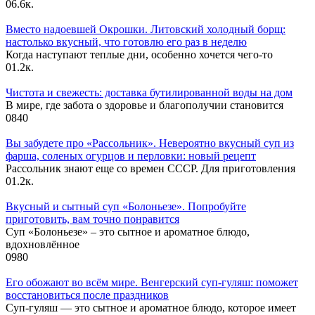
0
6.6к.
Вместо надоевшей Окрошки. Литовский холодный борщ:
настолько вкусный, что готовлю его раз в неделю
Когда наступают теплые дни, особенно хочется чего-то
0
1.2к.
Чистота и свежесть: доставка бутилированной воды на дом
В мире, где забота о здоровье и благополучии становится
0
840
Вы забудете про «Рассольник». Невероятно вкусный суп из
фарша, соленых огурцов и перловки: новый рецепт
Рассольник знают еще со времен СССР. Для приготовления
0
1.2к.
Вкусный и сытный cуп «Болоньезе». Попробуйте
приготовить, вам точно понравится
Суп «Болоньезе» – это сытное и ароматное блюдо,
вдохновлённое
0
980
Его обожают во всём мире. Венгерский суп-гуляш: поможет
восстановиться после праздников
Суп-гуляш — это сытное и ароматное блюдо, которое имеет