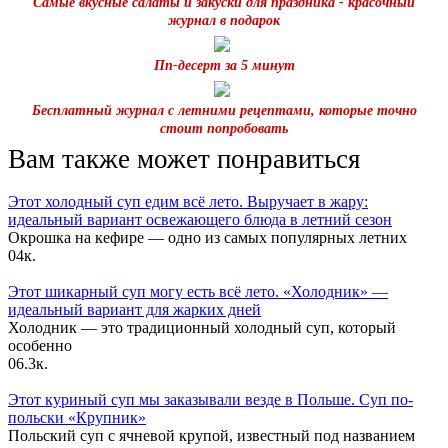
Самые вкусные салаты и закуски для праздника - красочный
журнал в подарок
Пп-десерт за 5 минут
Бесплатный журнал с летними рецептами, которые точно
стоит попробовать
Вам также может понравиться
Этот холодный суп едим всё лето. Выручает в жару:
идеальный вариант освежающего блюда в летний сезон
Окрошка на кефире — одно из самых популярных летних
0
4к.
Этот шикарный суп могу есть всё лето. «Холодник» —
идеальный вариант для жарких дней
Холодник — это традиционный холодный суп, который
особенно
0
6.3к.
Этот куриный суп мы заказывали везде в Польше. Суп по-
польски «Крупник»
Польский суп с ячневой крупой, известный под названием