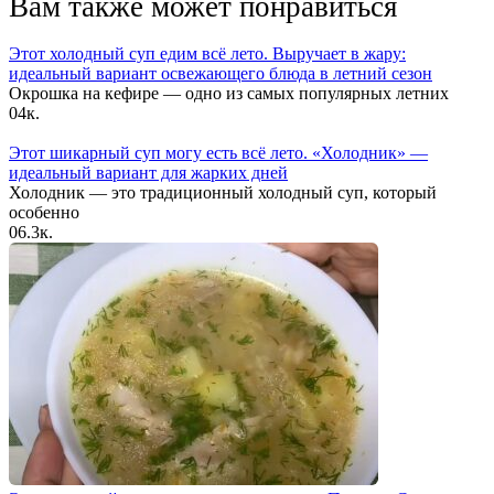
Вам также может понравиться
Этот холодный суп едим всё лето. Выручает в жару:
идеальный вариант освежающего блюда в летний сезон
Окрошка на кефире — одно из самых популярных летних
0
4к.
Этот шикарный суп могу есть всё лето. «Холодник» —
идеальный вариант для жарких дней
Холодник — это традиционный холодный суп, который
особенно
0
6.3к.