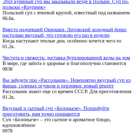
Этот куриный суп мы заказывали везде в Польше. Суп по-
польски «Крупник»
Польский суп с ячневой крупой, известный под названием
0
6.6к.
Вместо надоевшей Окрошки. Литовский холодный борщ:
настолько вкусный, что готовлю его раз в неделю
Когда наступают теплые дни, особенно хочется чего-то
0
1.2к.
Чистота и свежесть: доставка бутилированной воды на дом
В мире, где забота о здоровье и благополучии становится
0
838
Вы забудете про «Рассольник». Невероятно вкусный суп из
фарша, соленых огурцов и перловки: новый рецепт
Рассольник знают еще со времен СССР. Для приготовления
0
1.2к.
Вкусный и сытный cуп «Болоньезе». Попробуйте
приготовить, вам точно понравится
Суп «Болоньезе» – это сытное и ароматное блюдо,
вдохновлённое
0
978