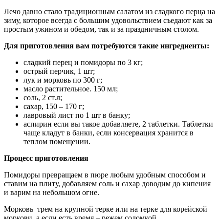
Лечо давно стало традиционным салатом из сладкого перца на
зиму, которое всегда с большим удовольствием съедают как за
простым ужином и обедом, так и за праздничным столом.
Для приготовления вам потребуются такие ингредиенты:
сладкий перец и помидоры по 3 кг;
острый перчик, 1 шт;
лук и морковь по 300 г;
масло растительное. 150 мл;
соль, 2 ст.л;
сахар, 150 – 170 г;
лавровый лист по 1 шт в банку;
аспирин если вы такое добавляете, 2 таблетки. Таблетки
чаще кладут в банки, если консервация хранится в
теплом помещении.
Процесс приготовления
Помидоры превращаем в пюре любым удобным способом и
ставим на плиту, добавляем соль и сахар доводим до кипения
и варим на небольшом огне.
Морковь трем на крупной терке или на терке для корейской
моркови, а если есть время – режем соломкой.