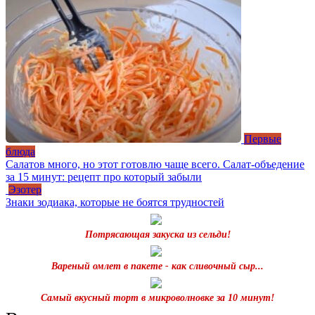
Первые
блюда
Салатов много, но этот готовлю чаще всего. Салат-объедение
за 15 минут: рецепт про который забыли
Эзотер
Знаки зодиака, которые не боятся трудностей
Потрясающая закуска из сельди!
Вареный омлет в пакете - как сливочный сыр...
Самый вкусный торт в микроволновке за 10 минут!