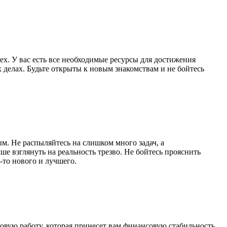
ех. У вас есть все необходимые ресурсы для достижения
х делах. Будьте открыты к новым знакомствам и не бойтесь
ым. Не распыляйтесь на слишком много задач, а
ше взглянуть на реальность трезво. Не бойтесь прояснить
-то нового и лучшего.
овую работу, которая принесет вам финансовую стабильность.