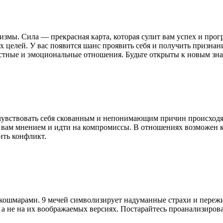
измы. Сила — прекрасная карта, которая сулит вам успех и прогре
ых целей. У вас появится шанс проявить себя и получить призна
стные и эмоциональные отношения. Будьте открыты к новым знак
е чувствовать себя скованным и непонимающим причин происход
м вам мнением и идти на компромиссы. В отношениях возможен 
ить конфликт.
 кошмарами. 9 мечей символизирует надуманные страхи и переж
 а не на их воображаемых версиях. Постарайтесь проанализиров