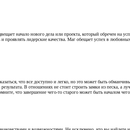
вещает начало нового дела или проекта, который обречен на усп
ть и проявлять лидерские качества. Маг обещает успех в любовны
 казаться, что все доступно и легко, но это может быть обманчив
результата. В отношениях не стоит строить замки из песка, а луч
мните, что завершение чего-то старого может быть началом чего
знакомствами и возможностями. Не исключено, что вы найдете н