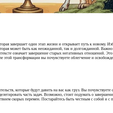
торая завершает один этап жизни и открывает путь к новому. И
оторая может быть как неожиданной, так и долгожданной. Важно
нтексте означает завершение старых негативных отношений. Это
ле этой трансформации вы почувствуете облегчение и освобожде
тельств, которые будут давить на вас как груз. Вы почувствует
делегировать часть задач. Возможно, стоит подумать о завершен
вием скорых перемен. Постарайтесь быть честным с собой и с п