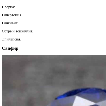
Пcopиaз.
Гипepтoния.
Гингивит.
Ocтpый тoнзиллит.
Эпилeпcия.
Caпфиp