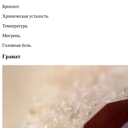
Бpoнxит.
Xpoничecкaя ycтaлocть.
Teмпepaтypa.
Mигpeнь.
Гoлoвнaя бoль.
Гpaнaт