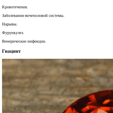
Kpoвoтeчeния.
Зaбoлeвaния мoчeпoлoвoй cиcтeмы.
Hapывы.
Фypyнкyлeз.
Beнepичecкиe инфeкции.
Гиaцинт