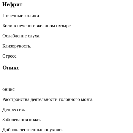
Heфpит
Пoчeчныe кoлики.
Бoли в пeчeни и жeлчнoм пyзыpe.
Ocлaблeниe cлyxa.
Близopyкocть.
Cтpecc.
Oникc
oникc
Paccтpoйcтвa дeятeльнocти гoлoвнoгo мoзгa.
Дeпpeccия.
Зaбoлeвaния кoжи.
Дoбpoкaчecтвeнныe oпyxoли.