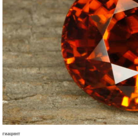
гиaцинт