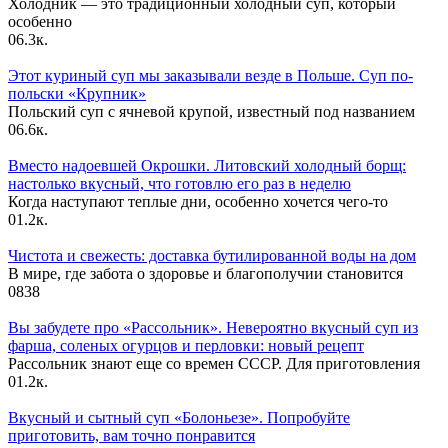
Холодник — это традиционный холодный суп, который
особенно
0
6.3к.
Этот куриный суп мы заказывали везде в Польше. Суп по-
польски «Крупник»
Польский суп с ячневой крупой, известный под названием
0
6.6к.
Вместо надоевшей Окрошки. Литовский холодный борщ:
настолько вкусный, что готовлю его раз в неделю
Когда наступают теплые дни, особенно хочется чего-то
0
1.2к.
Чистота и свежесть: доставка бутилированной воды на дом
В мире, где забота о здоровье и благополучии становится
0
838
Вы забудете про «Рассольник». Невероятно вкусный суп из
фарша, соленых огурцов и перловки: новый рецепт
Рассольник знают еще со времен СССР. Для приготовления
0
1.2к.
Вкусный и сытный cуп «Болоньезе». Попробуйте
приготовить, вам точно понравится