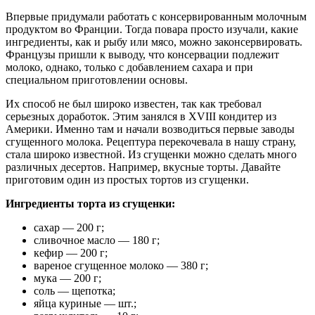
Впервые придумали работать с консервированным молочным
продуктом во Франции. Тогда повара просто изучали, какие
ингредиенты, как и рыбу или мясо, можно законсервировать.
Французы пришли к выводу, что консервации подлежит
молоко, однако, только с добавлением сахара и при
специальном приготовлении основы.
Их способ не был широко известен, так как требовал
серьезных доработок. Этим занялся в XVIII кондитер из
Америки. Именно там и начали возводиться первые заводы
сгущенного молока. Рецептура перекочевала в нашу страну,
стала широко известной. Из сгущенки можно сделать много
различных десертов. Например, вкусные торты. Давайте
приготовим один из простых тортов из сгущенки.
Ингредиенты торта из сгущенки:
сахар — 200 г;
сливочное масло — 180 г;
кефир — 200 г;
вареное сгущенное молоко — 380 г;
мука — 200 г;
соль — щепотка;
яйца куриные — шт.;