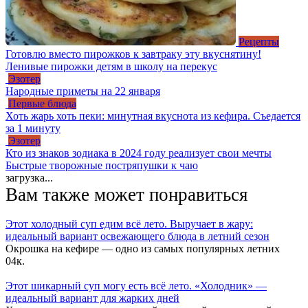
Рецепты
Готовлю вместо пирожков к завтраку эту вкуснятину!
Ленивые пирожки детям в школу на перекус
Эзотер
Народные приметы на 22 января
Первые блюда
Хоть жарь хоть пеки: минутная вкуснота из кефира. Съедается
за 1 минуту
Эзотер
Кто из знаков зодиака в 2024 году реализует свои мечты
Быстрые творожные постряпушки к чаю
загрузка...
Вам также может понравиться
Этот холодный суп едим всё лето. Выручает в жару:
идеальный вариант освежающего блюда в летний сезон
Окрошка на кефире — одно из самых популярных летних
0
4к.
Этот шикарный суп могу есть всё лето. «Холодник» —
идеальный вариант для жарких дней