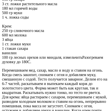
3 ст. ложки растительного масла
180 мл горячей воды
500 гр муки
1 ч. ложка соды
Крем:
250 гр сливочного масла
600 мл молока
3 яйца
1 ст. ложки муки
1 стакан сахара
ванилин
100 гр лесных орехов или миндаля, измельчитьРазогреваем
духовку до 180С.
Перемешиваем мед, сахар, масло и воду и ставим на огонь.
Когда смесь закипит, снимаем с огня и добавляем муку,
смешанную с содой. Тесто получается заварное. Делим его на
6-7 частей, раскатываем и выпекаем каждый корж до
золотистого цвета. Форма может быть как круглая, так и
квадратная. Раскатывать нужно тонко, но тесто не рвется.
Для крема: яйца растираем с сахаром, перемешиваем с мукой,
разводим холодным молоком и ставим на огонь, непрерывно
помешивая, пока масса не загустеет. Снимаем с огня,
остужаем и добавляем орехи и ванилин. Когда крем почти