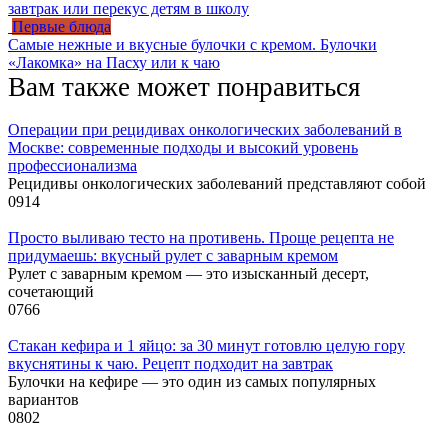
завтрак или перекус детям в школу
Первые блюда
Самые нежные и вкусные булочки с кремом. Булочки
«Лакомка» на Пасху или к чаю
Вам также может понравиться
Операции при рецидивах онкологических заболеваний в
Москве: современные подходы и высокий уровень
профессионализма
Рецидивы онкологических заболеваний представляют собой
0
914
Просто выливаю тесто на противень. Проще рецепта не
придумаешь: вкусный рулет с заварным кремом
Рулет с заварным кремом — это изысканный десерт,
сочетающий
0
766
Стакан кефира и 1 яйцо: за 30 минут готовлю целую гору
вкуснятины к чаю. Рецепт подходит на завтрак
Булочки на кефире — это один из самых популярных
вариантов
0
802