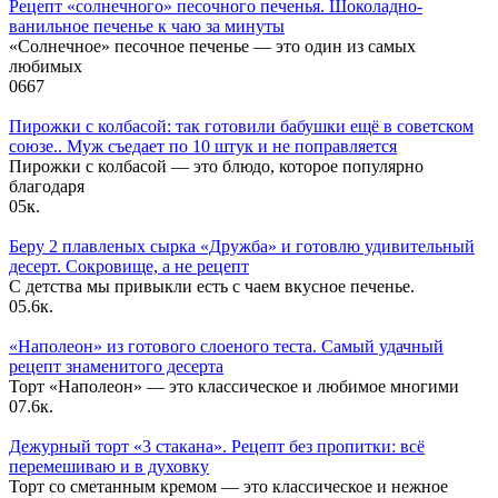
Рецепт «солнечного» песочного печенья. Шоколадно-
ванильное печенье к чаю за минуты
«Солнечное» песочное печенье — это один из самых
любимых
0
667
Пирожки с колбасой: так готовили бабушки ещё в советском
союзе.. Муж съедает по 10 штук и не поправляется
Пирожки с колбасой — это блюдо, которое популярно
благодаря
0
5к.
Беру 2 плавленых сырка «Дружба» и готовлю удивительный
десерт. Сокровище, а не рецепт
С детства мы привыкли есть с чаем вкусное печенье.
0
5.6к.
«Наполеон» из готового слоеного теста. Самый удачный
рецепт знаменитого десерта
Торт «Наполеон» — это классическое и любимое многими
0
7.6к.
Дежурный торт «3 стакана». Рецепт без пропитки: всё
перемешиваю и в духовку
Торт со сметанным кремом — это классическое и нежное