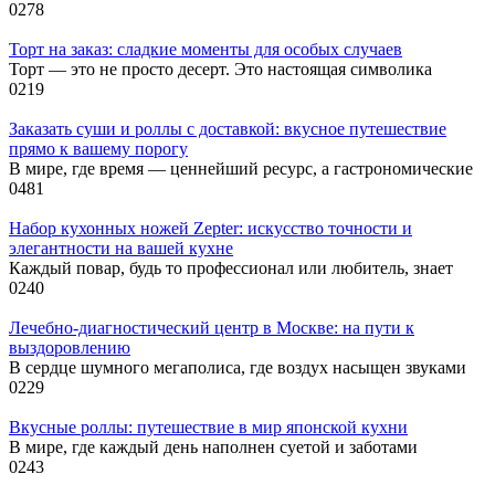
0
278
Торт на заказ: сладкие моменты для особых случаев
Торт — это не просто десерт. Это настоящая символика
0
219
Заказать суши и роллы с доставкой: вкусное путешествие
прямо к вашему порогу
В мире, где время — ценнейший ресурс, а гастрономические
0
481
Набор кухонных ножей Zepter: искусство точности и
элегантности на вашей кухне
Каждый повар, будь то профессионал или любитель, знает
0
240
Лечебно-диагностический центр в Москве: на пути к
выздоровлению
В сердце шумного мегаполиса, где воздух насыщен звуками
0
229
Вкусные роллы: путешествие в мир японской кухни
В мире, где каждый день наполнен суетой и заботами
0
243