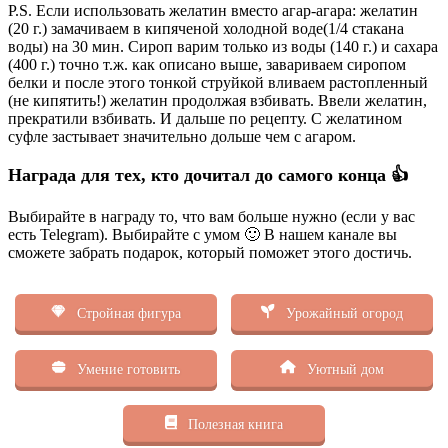
P.S. Если использовать желатин вместо агар-агара: желатин
(20 г.) замачиваем в кипяченой холодной воде(1/4 стакана
воды) на 30 мин. Сироп варим только из воды (140 г.) и сахара
(400 г.) точно т.ж. как описано выше, завариваем сиропом
белки и после этого тонкой струйкой вливаем растопленный
(не кипятить!) желатин продолжая взбивать. Ввели желатин,
прекратили взбивать. И дальше по рецепту. С желатином
суфле застывает значительно дольше чем с агаром.
Награда для тех, кто дочитал до самого конца 👍
Выбирайте в награду то, что вам больше нужно (если у вас
есть Telegram). Выбирайте с умом 🙂 В нашем канале вы
сможете забрать подарок, который поможет этого достичь.
Стройная фигура
Урожайный огород
Умение готовить
Уютный дом
Полезная книга