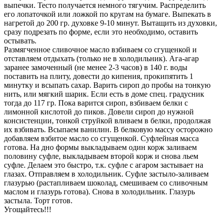
выпечки. Тесто получается немного тягучим. Распределить
его лопаточкой или ложкой по кругам на бумаге. Выпекать в
нагретой до 200 гр. духовке 9-10 минут. Вытащить из духовки,
сразу подрезать по форме, если это необходимо, оставить
остывать.
Размягченное сливочное масло взбиваем со сгущенкой и
отставляем отдыхать (только не в холодильник). Ага-агар
заранее замоченный (не менее 2-3 часов) в 140 г. воды
поставить на плиту, довести до кипения, прокипятить 1
минутку и всыпать сахар. Варить сироп до пробы на тонкую
нить, или мягкий шарик. Если есть в доме спец. градусник
тогда до 117 гр. Пока варится сироп, взбиваем белки с
лимонной кислотой до пиков. Довели сироп до нужной
консистенции, тонкой струйкой вливаем в белки, продолжая
их взбивать. Всыпаем ванилин. В белковую массу осторожно
добавляем взбитое масло со сгущенкой. Суфлейная масса
готова. На дно формы выкладываем один корж заливаем
половину суфле, выкладываем второй корж и снова льем
суфле. Делаем это быстро, т.к. суфле с агаром застывает на
глазах. Отправляем в холодильник. Суфле застыло-заливаем
глазурью (растапливаем шоколад, смешиваем со сливочным
маслом и глазурь готова). Снова в холодильник. Глазурь
застыла. Торт готов.
Угощайтесь!!!