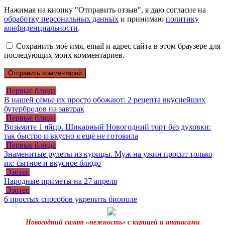
Нажимая на кнопку "Отправить отзыв", я даю согласие на
обработку персональных данных
и принимаю
политику
конфиденциальности
.
Сохранить моё имя, email и адрес сайта в этом браузере для
последующих моих комментариев.
Первые блюда
В нашей семье их просто обожают: 2 рецепта вкуснейших
бутербродов на завтрак
Первые блюда
Возьмите 1 яйцо. Шикарный Новогодний торт без духовки:
так быстро и вкусно я ещё не готовила
Первые блюда
Знаменитые рулеты из курицы. Муж на ужин просит только
их: сытное и вкусное блюдо
Эзотер
Народные приметы на 27 апреля
Эзотер
6 простых способов укрепить биополе
Новогодний салат «нежность» с курицей и ананасами