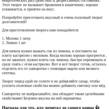
невротических расстройствах и депрессивных состояниях.
Этот творог не вызывает брожения в кишечнике, хорошо
усваивается, и приятен на вкус.
Попробуйте приготовить вкусный и очень полезный творог
долгожителей!
Для приготовления творога нам понадобится:
1. Молоко 1 литр
2. Лимон 1 шт
Для начала нужно выжать сок из лимона, и поставить на
плиту кастрюлю с молоком. Когда молоко хорошо прогреется ,
но не закипит, нужно влить сок лимона, быстро перемешать и
сразу снять с огня кастрюлю. Вот и всё творог готов, осталось
отделить его от сыворотки с помощью марли или мелкого
ситечка.
Творог перед едой не солите и не добавляйте сахар, чтобы
усилить полезные свойства можно добавить сметану или мёд.
Сыворотку не выбрасывайте, она обладает также целебными
свойствами! Безумно вкусна на ней окрошечка.
Награда для тех, кто дочитал до самого конца 👍