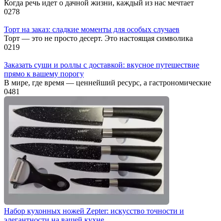
Когда речь идет о дачной жизни, каждый из нас мечтает
0
278
Торт на заказ: сладкие моменты для особых случаев
Торт — это не просто десерт. Это настоящая символика
0
219
Заказать суши и роллы с доставкой: вкусное путешествие
прямо к вашему порогу
В мире, где время — ценнейший ресурс, а гастрономические
0
481
Набор кухонных ножей Zepter: искусство точности и
элегантности на вашей кухне