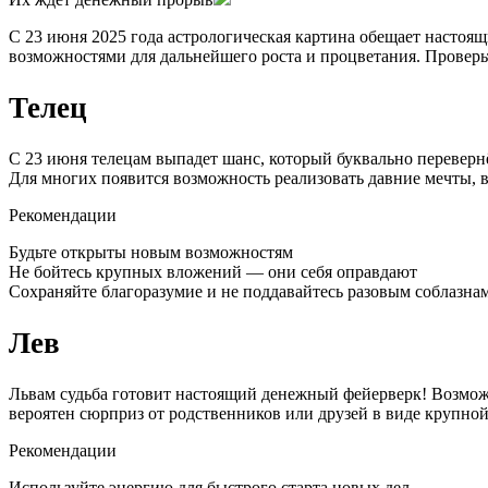
С 23 июня 2025 года астрологическая картина обещает настоящ
возможностями для дальнейшего роста и процветания. Проверьт
Телец
С 23 июня телецам выпадет шанс, который буквально переверн
Для многих появится возможность реализовать давние мечты, в
Рекомендации
Будьте открыты новым возможностям
Не бойтесь крупных вложений — они себя оправдают
Сохраняйте благоразумие и не поддавайтесь разовым соблазна
Лев
Львам судьба готовит настоящий денежный фейерверк! Возмо
вероятен сюрприз от родственников или друзей в виде крупно
Рекомендации
Используйте энергию для быстрого старта новых дел