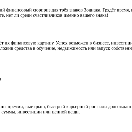
ий финансовый сюрприз для трёх знаков Зодиака. Грядёт время, 
е, нет ли среди счастливчиков именно вашего знака!
ёт их финансовую картину. Успех возможен в бизнесе, инвестиц
ложив средства в обучение, недвижимость или запуск собственн
м
жны премии, выигрыш, быстрый карьерный рост или долгожданн
й суммы, инвестиции или ценной вещи.