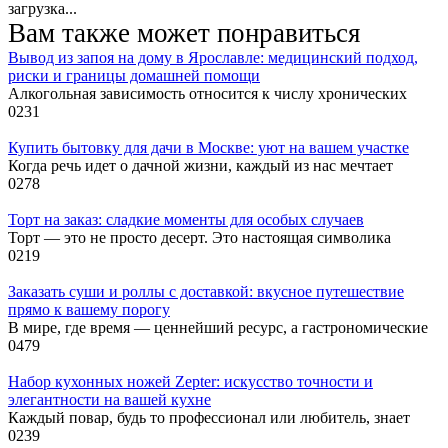
загрузка...
Вам также может понравиться
Вывод из запоя на дому в Ярославле: медицинский подход,
риски и границы домашней помощи
Алкогольная зависимость относится к числу хронических
0
231
Купить бытовку для дачи в Москве: уют на вашем участке
Когда речь идет о дачной жизни, каждый из нас мечтает
0
278
Торт на заказ: сладкие моменты для особых случаев
Торт — это не просто десерт. Это настоящая символика
0
219
Заказать суши и роллы с доставкой: вкусное путешествие
прямо к вашему порогу
В мире, где время — ценнейший ресурс, а гастрономические
0
479
Набор кухонных ножей Zepter: искусство точности и
элегантности на вашей кухне
Каждый повар, будь то профессионал или любитель, знает
0
239