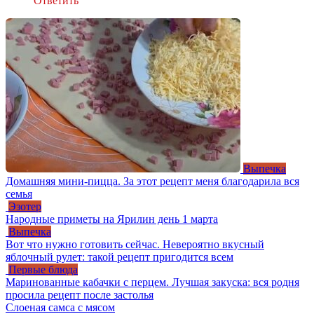
Ответить
Выпечка
Домашняя мини-пицца. За этот рецепт меня благодарила вся
семья
Эзотер
Народные приметы на Ярилин день 1 марта
Выпечка
Вот что нужно готовить сейчас. Невероятно вкусный
яблочный рулет: такой рецепт пригодится всем
Первые блюда
Маринованные кабачки с перцем. Лучшая закуска: вся родня
просила рецепт после застолья
Слоеная самса с мясом