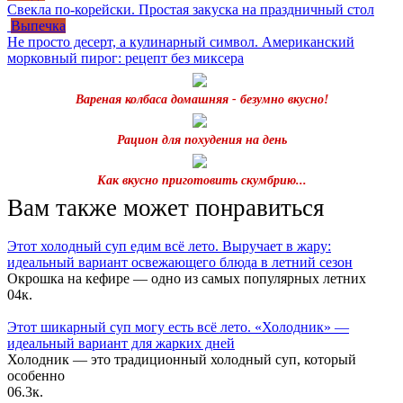
Свекла по-корейски. Простая закуска на праздничный стол
Выпечка
Не просто десерт, а кулинарный символ. Американский
морковный пирог: рецепт без миксера
Вареная колбаса домашняя - безумно вкусно!
Рацион для похудения на день
Как вкусно приготовить скумбрию...
Вам также может понравиться
Этот холодный суп едим всё лето. Выручает в жару:
идеальный вариант освежающего блюда в летний сезон
Окрошка на кефире — одно из самых популярных летних
0
4к.
Этот шикарный суп могу есть всё лето. «Холодник» —
идеальный вариант для жарких дней
Холодник — это традиционный холодный суп, который
особенно
0
6.3к.