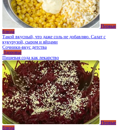
Первые
блюда
Такой вкусный, что даже соль не добавляю. Салат с
кукурузой, сыром и яйцами
Сочники-вкус детства
Здоровье
Пищевая сода как лекарство
Первые
блюда