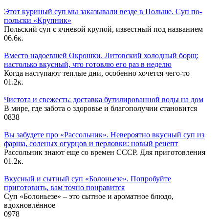
Этот куриный суп мы заказывали везде в Польше. Суп по-
польски «Крупник»
Польский суп с ячневой крупой, известный под названием
0
6.6к.
Вместо надоевшей Окрошки. Литовский холодный борщ:
настолько вкусный, что готовлю его раз в неделю
Когда наступают теплые дни, особенно хочется чего-то
0
1.2к.
Чистота и свежесть: доставка бутилированной воды на дом
В мире, где забота о здоровье и благополучии становится
0
838
Вы забудете про «Рассольник». Невероятно вкусный суп из
фарша, соленых огурцов и перловки: новый рецепт
Рассольник знают еще со времен СССР. Для приготовления
0
1.2к.
Вкусный и сытный cуп «Болоньезе». Попробуйте
приготовить, вам точно понравится
Суп «Болоньезе» – это сытное и ароматное блюдо,
вдохновлённое
0
978