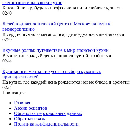
элегантности на вашей кухне
Каждый повар, будь то профессионал или любитель, знает
0
240
Лечебно-диагностический центр в Москве: на пути к
выздоровлению
В сердце шумного мегаполиса, где воздух насыщен звуками
0
229
Вкусные роллы: путешествие в мир японской кухни
В мире, где каждый день наполнен суетой и заботами
0
244
Кулинарные мечты: искусство выбора кухонных
принадлежностей
На кухне, где каждый день рождаются новые блюда и ароматы
0
224
Навигация
Главная
Архив рецептов
Обработка персональных данных
Обратная связь
Политика конфиденциальности