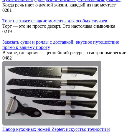
Когда речь идет о дачной жизни, каждый из нас мечтает
0
281
Торт на заказ: сладкие моменты для особых случаев
Торт — это не просто десерт. Это настоящая символика
0
219
Заказать суши и роллы с доставкой: вкусное путешествие
прямо к вашему порогу
В мире, где время — ценнейший ресурс, а гастрономические
0
482
Набор кухонных ножей Zepter: искусство точности и