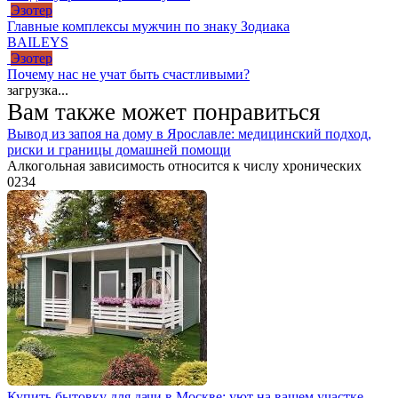
Эзотер
Главные комплексы мужчин по знаку Зодиака
BAILEYS
Эзотер
Почему нас не учат быть счастливыми?
загрузка...
Вам также может понравиться
Вывод из запоя на дому в Ярославле: медицинский подход,
риски и границы домашней помощи
Алкогольная зависимость относится к числу хронических
0
234
Купить бытовку для дачи в Москве: уют на вашем участке