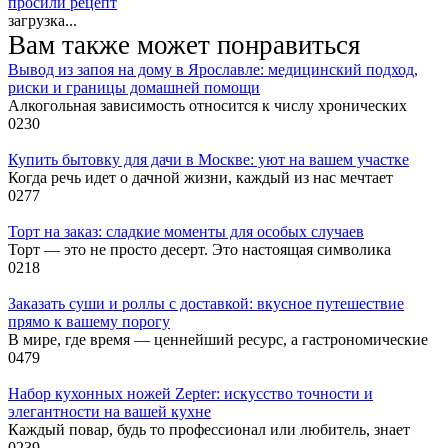
просили рецепт
загрузка...
Вам также может понравиться
Вывод из запоя на дому в Ярославле: медицинский подход,
риски и границы домашней помощи
Алкогольная зависимость относится к числу хронических
0
230
Купить бытовку для дачи в Москве: уют на вашем участке
Когда речь идет о дачной жизни, каждый из нас мечтает
0
277
Торт на заказ: сладкие моменты для особых случаев
Торт — это не просто десерт. Это настоящая символика
0
218
Заказать суши и роллы с доставкой: вкусное путешествие
прямо к вашему порогу
В мире, где время — ценнейший ресурс, а гастрономические
0
479
Набор кухонных ножей Zepter: искусство точности и
элегантности на вашей кухне
Каждый повар, будь то профессионал или любитель, знает
0
239