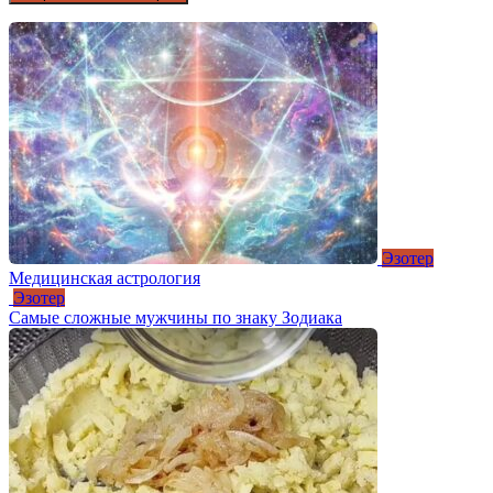
Эзотер
Медицинская астрология
Эзотер
Самые сложные мужчины по знаку Зодиака