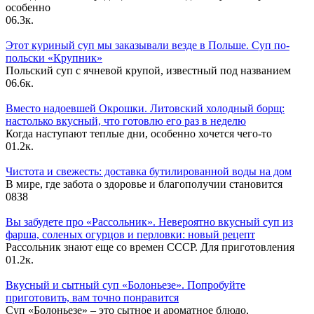
особенно
0
6.3к.
Этот куриный суп мы заказывали везде в Польше. Суп по-
польски «Крупник»
Польский суп с ячневой крупой, известный под названием
0
6.6к.
Вместо надоевшей Окрошки. Литовский холодный борщ:
настолько вкусный, что готовлю его раз в неделю
Когда наступают теплые дни, особенно хочется чего-то
0
1.2к.
Чистота и свежесть: доставка бутилированной воды на дом
В мире, где забота о здоровье и благополучии становится
0
838
Вы забудете про «Рассольник». Невероятно вкусный суп из
фарша, соленых огурцов и перловки: новый рецепт
Рассольник знают еще со времен СССР. Для приготовления
0
1.2к.
Вкусный и сытный cуп «Болоньезе». Попробуйте
приготовить, вам точно понравится
Суп «Болоньезе» – это сытное и ароматное блюдо,