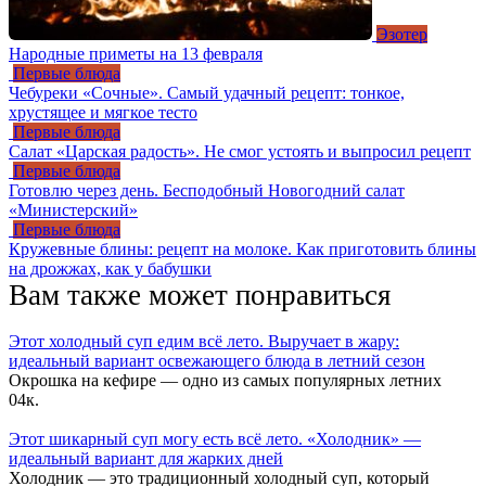
Эзотер
Народные приметы на 13 февраля
Первые блюда
Чебуреки «Сочные». Самый удачный рецепт: тонкое,
хрустящее и мягкое тесто
Первые блюда
Салат «Царская радость». Не смог устоять и выпросил рецепт
Первые блюда
Готовлю через день. Бесподобный Новогодний салат
«Министерский»
Первые блюда
Кружевные блины: рецепт на молоке. Как приготовить блины
на дрожжах, как у бабушки
Вам также может понравиться
Этот холодный суп едим всё лето. Выручает в жару:
идеальный вариант освежающего блюда в летний сезон
Окрошка на кефире — одно из самых популярных летних
0
4к.
Этот шикарный суп могу есть всё лето. «Холодник» —
идеальный вариант для жарких дней
Холодник — это традиционный холодный суп, который