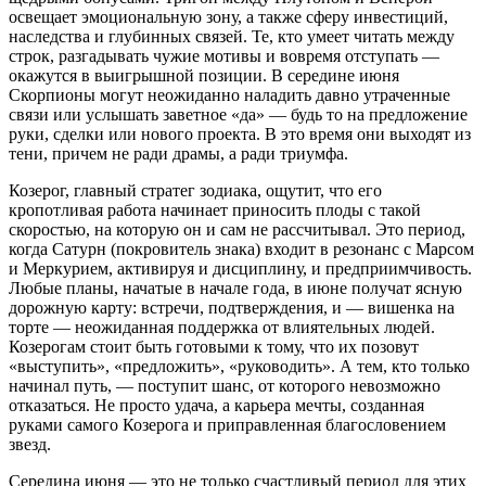
освещает эмоциональную зону, а также сферу инвестиций,
наследства и глубинных связей. Те, кто умеет читать между
строк, разгадывать чужие мотивы и вовремя отступать —
окажутся в выигрышной позиции. В середине июня
Скорпионы могут неожиданно наладить давно утраченные
связи или услышать заветное «да» — будь то на предложение
руки, сделки или нового проекта. В это время они выходят из
тени, причем не ради драмы, а ради триумфа.
Козерог, главный стратег зодиака, ощутит, что его
кропотливая работа начинает приносить плоды с такой
скоростью, на которую он и сам не рассчитывал. Это период,
когда Сатурн (покровитель знака) входит в резонанс с Марсом
и Меркурием, активируя и дисциплину, и предприимчивость.
Любые планы, начатые в начале года, в июне получат ясную
дорожную карту: встречи, подтверждения, и — вишенка на
торте — неожиданная поддержка от влиятельных людей.
Козерогам стоит быть готовыми к тому, что их позовут
«выступить», «предложить», «руководить». А тем, кто только
начинал путь, — поступит шанс, от которого невозможно
отказаться. Не просто удача, а карьера мечты, созданная
руками самого Козерога и приправленная благословением
звезд.
Середина июня — это не только счастливый период для этих