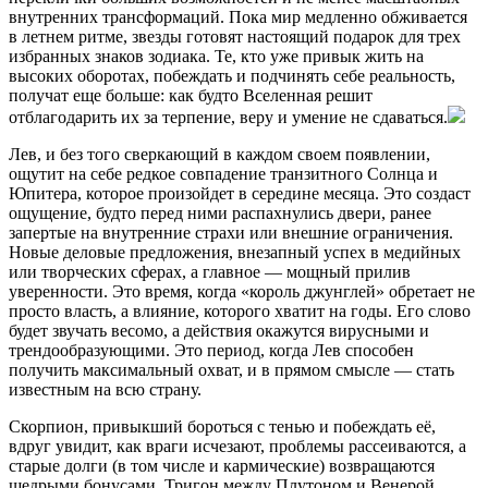
внутренних трансформаций. Пока мир медленно обживается
в летнем ритме, звезды готовят настоящий подарок для трех
избранных знаков зодиака. Те, кто уже привык жить на
высоких оборотах, побеждать и подчинять себе реальность,
получат еще больше: как будто Вселенная решит
отблагодарить их за терпение, веру и умение не сдаваться.
Лев, и без того сверкающий в каждом своем появлении,
ощутит на себе редкое совпадение транзитного Солнца и
Юпитера, которое произойдет в середине месяца. Это создаст
ощущение, будто перед ними распахнулись двери, ранее
запертые на внутренние страхи или внешние ограничения.
Новые деловые предложения, внезапный успех в медийных
или творческих сферах, а главное — мощный прилив
уверенности. Это время, когда «король джунглей» обретает не
просто власть, а влияние, которого хватит на годы. Его слово
будет звучать весомо, а действия окажутся вирусными и
трендообразующими. Это период, когда Лев способен
получить максимальный охват, и в прямом смысле — стать
известным на всю страну.
Скорпион, привыкший бороться с тенью и побеждать её,
вдруг увидит, как враги исчезают, проблемы рассеиваются, а
старые долги (в том числе и кармические) возвращаются
щедрыми бонусами. Тригон между Плутоном и Венерой