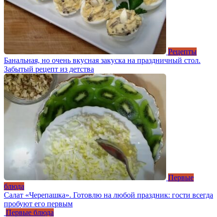
Рецепты
Банальная, но очень вкусная закуска на праздничный стол.
Забытый рецепт из детства
Первые
блюда
Салат «Черепашка». Готовлю на любой праздник: гости всегда
пробуют его первым
Первые блюда