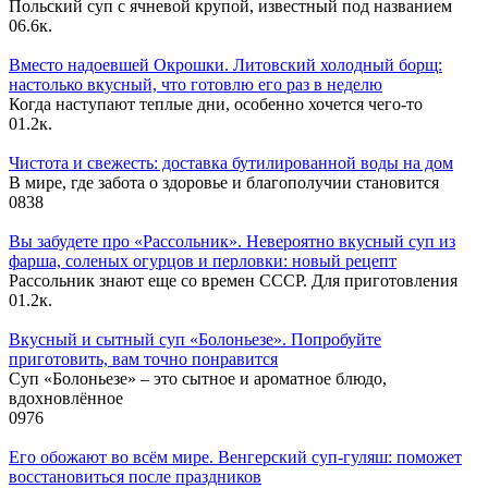
Польский суп с ячневой крупой, известный под названием
0
6.6к.
Вместо надоевшей Окрошки. Литовский холодный борщ:
настолько вкусный, что готовлю его раз в неделю
Когда наступают теплые дни, особенно хочется чего-то
0
1.2к.
Чистота и свежесть: доставка бутилированной воды на дом
В мире, где забота о здоровье и благополучии становится
0
838
Вы забудете про «Рассольник». Невероятно вкусный суп из
фарша, соленых огурцов и перловки: новый рецепт
Рассольник знают еще со времен СССР. Для приготовления
0
1.2к.
Вкусный и сытный cуп «Болоньезе». Попробуйте
приготовить, вам точно понравится
Суп «Болоньезе» – это сытное и ароматное блюдо,
вдохновлённое
0
976
Его обожают во всём мире. Венгерский суп-гуляш: поможет
восстановиться после праздников