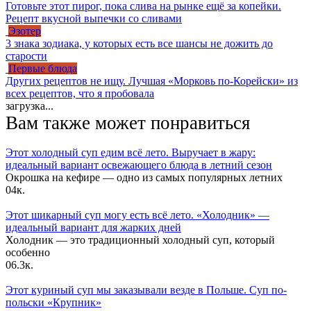
Готовьте этот пирог, пока слива на рынке ещё за копейки.
Рецепт вкусной выпечки со сливами
Эзотер
3 знака зодиака, у которых есть все шансы не дожить до
старости
Первые блюда
Других рецептов не ищу. Лучшая «Морковь по-Корейски» из
всех рецептов, что я пробовала
загрузка...
Вам также может понравиться
Этот холодный суп едим всё лето. Выручает в жару:
идеальный вариант освежающего блюда в летний сезон
Окрошка на кефире — одно из самых популярных летних
0
4к.
Этот шикарный суп могу есть всё лето. «Холодник» —
идеальный вариант для жарких дней
Холодник — это традиционный холодный суп, который
особенно
0
6.3к.
Этот куриный суп мы заказывали везде в Польше. Суп по-
польски «Крупник»