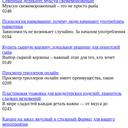
Северный деликатес муксун свежемороженый
Муксун свежемороженный – это не просто рыба
0
248
Психология наркомании: почему люди начинают употреблять
наркотики
Зависимость не возникает случайно. За началом употребления
0
194
Купить сырную корзину: идеальное решение для ценителей
сыра
Выбор сырной корзины – важный этап для тех, кто хочет
0
149
Просмотр триллеров онлайн
Просмотр триллеров онлайн имеет преимущества, такие
0
209
Пластиковая упаковка для кондитерских изделий: хранитель
сладких мгновений
В мире сладостей каждая деталь важна — от вкуса до
0
243
Канапе на заказ: вкусный и стильный формат для вашего
мероприятия