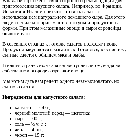
В каждой стране есть свои хитрости и рекомендации для
приготовления вкусного салата. Например, во Франции,
Испании и Италии принято готовить салаты с
использованием натурального домашнего сыра. Для этого
люди специально приезжают за покупкой продуктов на
формы. При этом магазинные овощи и сыры европейцы
бойкотируют.
В северных странах к готовке салатов подходят проще.
Продукты закупаются в магазинах. Готовятся, в основном,
сытные салаты с обилием мяса и рыбы.
В нашей стране сезон салатов наступает летом, когда на
собственном огороде созревают овощи.
Мы хотим дать вам рецепт одного незамысловатого, но
сытного салата.
Ингредиенты для капустного салата:
капуста — 250 г;
черный молотый перец — щепотка;
сыр — 100 г;
соль — ⅓ ч. л.;
яйца — 4 шт.;
укроп — 15 г;