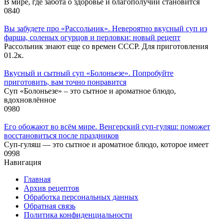
В мире, где забота о здоровье и благополучии становится
0
840
Вы забудете про «Рассольник». Невероятно вкусный суп из
фарша, соленых огурцов и перловки: новый рецепт
Рассольник знают еще со времен СССР. Для приготовления
0
1.2к.
Вкусный и сытный cуп «Болоньезе». Попробуйте
приготовить, вам точно понравится
Суп «Болоньезе» – это сытное и ароматное блюдо,
вдохновлённое
0
980
Его обожают во всём мире. Венгерский суп-гуляш: поможет
восстановиться после праздников
Суп-гуляш — это сытное и ароматное блюдо, которое имеет
0
998
Навигация
Главная
Архив рецептов
Обработка персональных данных
Обратная связь
Политика конфиденциальности