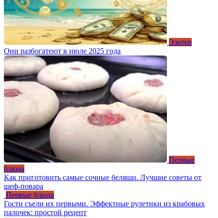
Эзотер
Они разбогатеют в июле 2025 года
Первые
блюда
Как приготовить самые сочные беляши. Лучшие советы от
шеф-повара
Первые блюда
Гости съели их первыми. Эффектные рулетики из крабовых
палочек: простой рецепт