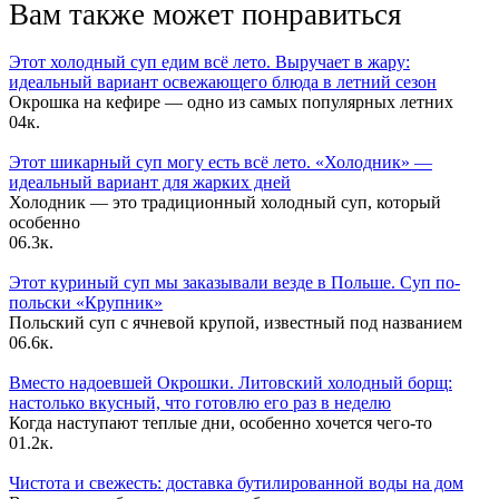
Вам также может понравиться
Этот холодный суп едим всё лето. Выручает в жару:
идеальный вариант освежающего блюда в летний сезон
Окрошка на кефире — одно из самых популярных летних
0
4к.
Этот шикарный суп могу есть всё лето. «Холодник» —
идеальный вариант для жарких дней
Холодник — это традиционный холодный суп, который
особенно
0
6.3к.
Этот куриный суп мы заказывали везде в Польше. Суп по-
польски «Крупник»
Польский суп с ячневой крупой, известный под названием
0
6.6к.
Вместо надоевшей Окрошки. Литовский холодный борщ:
настолько вкусный, что готовлю его раз в неделю
Когда наступают теплые дни, особенно хочется чего-то
0
1.2к.
Чистота и свежесть: доставка бутилированной воды на дом