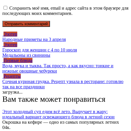
Сохранить моё имя, email и адрес сайта в этом браузере для
последующих моих комментариев.
Эзотер
Народные приметы на 3 апреля
Эзотер
Гороскоп для женщин с 4 по 10 июля
Медальоны из свинины
Первые блюда
Вода, мука и тыква. Так просто, а как вкусно: тонкие и
нежные овощные чебуреки
Рецепты
Сочная куриная грудка. Рецепт узнала в ресторане: готовлю
так на все праздники
загрузка...
Вам также может понравиться
Этот холодный суп едим всё лето. Выручает в жару:
идеальный вариант освежающего блюда в летний сезон
Окрошка на кефире — одно из самых популярных летних
0
4к.