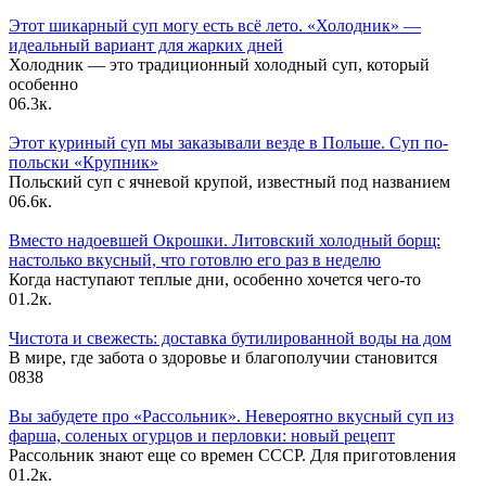
Этот шикарный суп могу есть всё лето. «Холодник» —
идеальный вариант для жарких дней
Холодник — это традиционный холодный суп, который
особенно
0
6.3к.
Этот куриный суп мы заказывали везде в Польше. Суп по-
польски «Крупник»
Польский суп с ячневой крупой, известный под названием
0
6.6к.
Вместо надоевшей Окрошки. Литовский холодный борщ:
настолько вкусный, что готовлю его раз в неделю
Когда наступают теплые дни, особенно хочется чего-то
0
1.2к.
Чистота и свежесть: доставка бутилированной воды на дом
В мире, где забота о здоровье и благополучии становится
0
838
Вы забудете про «Рассольник». Невероятно вкусный суп из
фарша, соленых огурцов и перловки: новый рецепт
Рассольник знают еще со времен СССР. Для приготовления
0
1.2к.