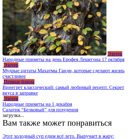
Эзотер
Народные приметы на день Ерофея Лешегона 17 октября
Эзотер
Мудрые цитаты Махатмы Ганди, которые сделают жизнь
счастливее
Первые блюда
Винегрет классический: самый любимый рецепт. Секрет
вкуса в заправке
Эзотер
Народные приметы на 1 декабря
Салатик “Белковый” для похудения
загрузка...
Вам также может понравиться
Этот холодный суп едим всё лето. Выручает в жару: