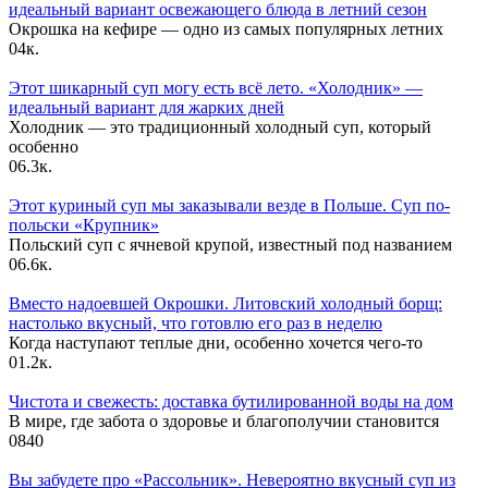
идеальный вариант освежающего блюда в летний сезон
Окрошка на кефире — одно из самых популярных летних
0
4к.
Этот шикарный суп могу есть всё лето. «Холодник» —
идеальный вариант для жарких дней
Холодник — это традиционный холодный суп, который
особенно
0
6.3к.
Этот куриный суп мы заказывали везде в Польше. Суп по-
польски «Крупник»
Польский суп с ячневой крупой, известный под названием
0
6.6к.
Вместо надоевшей Окрошки. Литовский холодный борщ:
настолько вкусный, что готовлю его раз в неделю
Когда наступают теплые дни, особенно хочется чего-то
0
1.2к.
Чистота и свежесть: доставка бутилированной воды на дом
В мире, где забота о здоровье и благополучии становится
0
840
Вы забудете про «Рассольник». Невероятно вкусный суп из