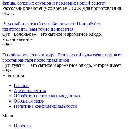
фарша, соленых огурцов и перловки: новый рецепт
Рассольник знают еще со времен СССР. Для приготовления
0
1.2к.
Вкусный и сытный cуп «Болоньезе». Попробуйте
приготовить, вам точно понравится
Суп «Болоньезе» – это сытное и ароматное блюдо,
вдохновлённое
0
980
Его обожают во всём мире. Венгерский суп-гуляш: поможет
восстановиться после праздников
Суп-гуляш — это сытное и ароматное блюдо, которое имеет
0
998
Навигация
Главная
Архив рецептов
Обработка персональных данных
Обратная связь
Политика конфиденциальности
Меню
Новости