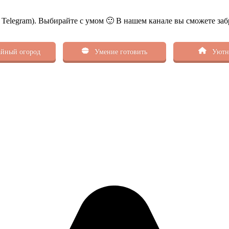
ь Telegram). Выбирайте с умом 🙂 В нашем канале вы сможете заб
йный огород
Умение готовить
Уютн