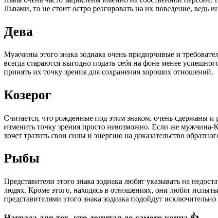
Львами, то не стоит остро реагировать на их поведение, ведь и
Дева
Мужчины этого знака зодиака очень придирчивые и требовател
всегда стараются выгодно подать себя на фоне менее успешног
принять их точку зрения для сохранения хороших отношений.
Козерог
Считается, что рожденные под этим знаком, очень сдержаны и 
изменить точку зрения просто невозможно. Если же мужчина-Коз
хочет тратить свои силы и энергию на доказательство обратног
Рыбы
Представители этого знака зодиака любят указывать на недос
людях. Кроме этого, находясь в отношениях, они любят испыт
представителями этого знака зодиака подойдут исключительно
Награда для тех, кто дочитал до самого конца 👍