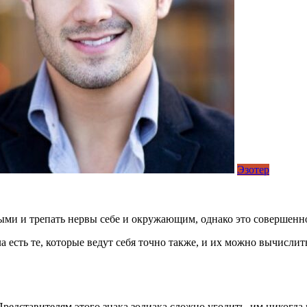
Эзотер
ми и трепать нервы себе и окружающим, однако это совершенно
 есть те, которые ведут себя точно также, и их можно вычислить
едставителям этого знака зодиака сложно угодить, им никогда н