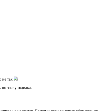
 не так.
 по знаку зодиака.
ичего не нравится. Поэтому, если вы тесно общаетесь со