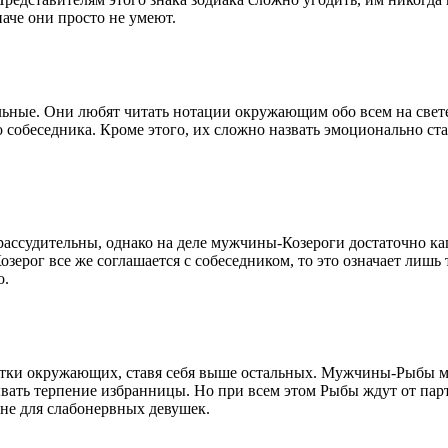
наче они просто не умеют.
ьные. Они любят читать нотации окружающим обо всем на свете,
о собеседника. Кроме этого, их сложно назвать эмоционально с
рассудительны, однако на деле мужчины-Козероги достаточно ка
ерог все же соглашается с собеседником, то это означает лишь т
о.
татки окружающих, ставя себя выше остальных. Мужчины-Рыбы мо
ывать терпение избранницы. Но при всем этом Рыбы ждут от па
 не для слабонервных девушек.