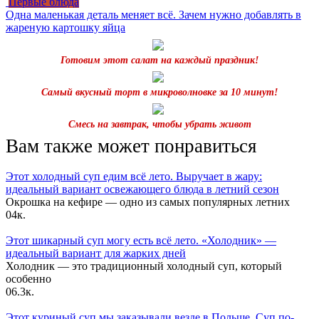
Первые блюда
Одна маленькая деталь меняет всё. Зачем нужно добавлять в
жареную картошку яйца
Готовим этот салат на каждый праздник!
Самый вкусный торт в микроволновке за 10 минут!
Смесь на завтрак, чтобы убрать живот
Вам также может понравиться
Этот холодный суп едим всё лето. Выручает в жару:
идеальный вариант освежающего блюда в летний сезон
Окрошка на кефире — одно из самых популярных летних
0
4к.
Этот шикарный суп могу есть всё лето. «Холодник» —
идеальный вариант для жарких дней
Холодник — это традиционный холодный суп, который
особенно
0
6.3к.
Этот куриный суп мы заказывали везде в Польше. Суп по-