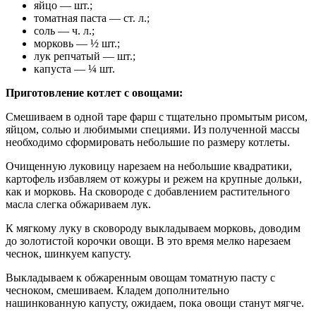
яйцо — шт.;
томатная паста — ст. л.;
соль — ч. л.;
морковь — ½ шт.;
лук репчатый — шт.;
капуста — ¼ шт.
Приготовление котлет с овощами:
Смешиваем в одной таре фарш с тщательно промытым рисом,
яйцом, солью и любимыми специями. Из полученной массы
необходимо сформировать небольшие по размеру котлеты.
Очищенную луковицу нарезаем на небольшие квадратики,
картофель избавляем от кожуры и режем на крупные дольки,
как и морковь. На сковороде с добавлением растительного
масла слегка обжариваем лук.
К мягкому луку в сковороду выкладываем морковь, доводим
до золотистой корочки овощи. В это время мелко нарезаем
чеснок, шинкуем капусту.
Выкладываем к обжаренным овощам томатную пасту с
чесноком, смешиваем. Кладем дополнительно
нашинкованную капусту, ожидаем, пока овощи станут мягче.