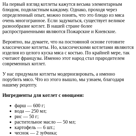
На первый взгляд котлеты кажутся весьма элементарным
блюдом, подвластным каждому. Однако, проходя через
определенный опыт, можно понять, что это блюдо из мяса
очень многогранное. Если задуматься, существует великое
разнообразие котлет. В нашей стране более
распространенными являются Пожарские и Киевские.
Вероятно, вы думаете, что на постоянной основе готовите
классические котлеты. Но, классическими котлетами являются
изделия из целого куска мяса с костью. По крайней мере, так
считают французы. Именно этот народ стал прародителем
современных котлет.
У нас придумали котлеты модернизировать, а именно
порубить мясо. Что из этого вышло, мы узнаем, благодаря
нашему рецепту.
Ингредиенты для котлет с овощами:
фарш — 600 г;
вода — 250 мл;
рис — 50 г;
растительное масло — 50 мл;
картофель — 6 шт.;
чеснок — 2 зубчика;