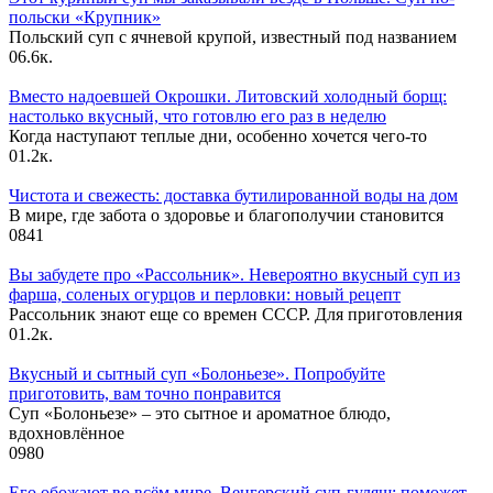
польски «Крупник»
Польский суп с ячневой крупой, известный под названием
0
6.6к.
Вместо надоевшей Окрошки. Литовский холодный борщ:
настолько вкусный, что готовлю его раз в неделю
Когда наступают теплые дни, особенно хочется чего-то
0
1.2к.
Чистота и свежесть: доставка бутилированной воды на дом
В мире, где забота о здоровье и благополучии становится
0
841
Вы забудете про «Рассольник». Невероятно вкусный суп из
фарша, соленых огурцов и перловки: новый рецепт
Рассольник знают еще со времен СССР. Для приготовления
0
1.2к.
Вкусный и сытный cуп «Болоньезе». Попробуйте
приготовить, вам точно понравится
Суп «Болоньезе» – это сытное и ароматное блюдо,
вдохновлённое
0
980
Его обожают во всём мире. Венгерский суп-гуляш: поможет