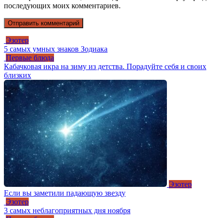
последующих моих комментариев.
Эзотер
5 самых умных знаков Зодиака
Первые блюда
Кабачковая икра на зиму из детства. Порадуйте себя и своих
близких
Эзотер
Если вы заметили падающую звезду
Эзотер
3 самых неблагоприятных дня ноября