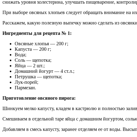
снижать уровня холестерина, улучшать пищеварение, контролир
При выборе овсяных хлопьев следует обращать внимание на их 
Расскажем, какую полезную выпечку можно сделать из овсянки
Ингредиенты для рецепта № 1:
Овсяные хлопья — 200 г;
Капуста — 200 г;
Вода;
Соль — щепотка;
Яйца — 2 шт.;
Домашний йогурт — 4 ст.л.;
Петрушка — щепотка;
Лук-порей;
Пармезан.
Приготовление овсяного пирога:
Шинкуем мелко капусту, кладем в кастрюлю и полностью залив
Смешиваем в отдельной таре яйца с домашним йогуртом, солью
Добавляем в смесь капусту, заранее отделяем ее от воды. Выс