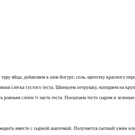
тару яйца, добавляем к ним йогурт, соль, щепотку красного пер
ояния слегка густого теста. Шинкуем петрушку, натираем на кру
 ровным слоем ½ часть теста. Посыпаем тесто сыром и зеленью 
арить вместе с сырной шапочкой. Получается сытный ужин или