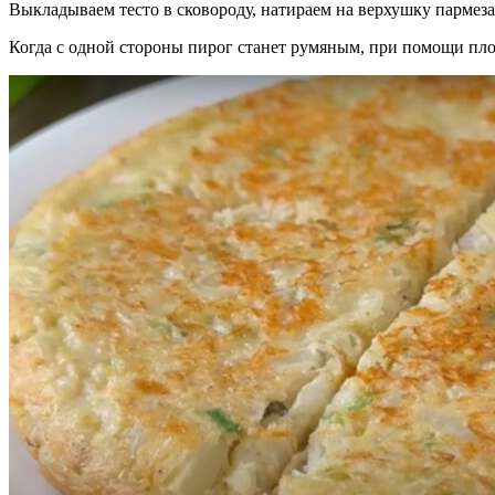
Выкладываем тесто в сковороду, натираем на верхушку пармез
Когда с одной стороны пирог станет румяным, при помощи пло