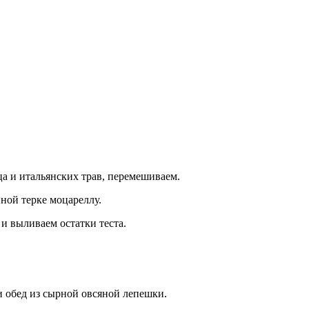
ца и итальянских трав, перемешиваем.
пной терке моцареллу.
и выливаем остатки теста.
 обед из сырной овсяной лепешки.