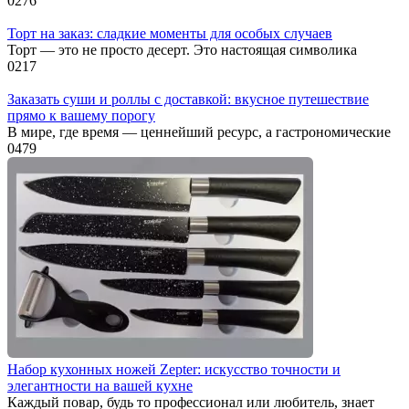
0
276
Торт на заказ: сладкие моменты для особых случаев
Торт — это не просто десерт. Это настоящая символика
0
217
Заказать суши и роллы с доставкой: вкусное путешествие
прямо к вашему порогу
В мире, где время — ценнейший ресурс, а гастрономические
0
479
Набор кухонных ножей Zepter: искусство точности и
элегантности на вашей кухне
Каждый повар, будь то профессионал или любитель, знает