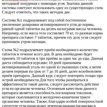
методикой похудения с помощью угля. Знатоки данной
системы советуют использовать одну из существующих схем.
Следует отметить, что таких методик две.
Система №1 подразумевает под собой постепенное
увеличение дозировки активированного угля до нормы,
равной одной таблетки на десять килограмм массы человека.
Например, если масса тела составляет 70 кг, то разовая норма
препарата составит 7 таблеток, причем эту дозу угля следует
принимать утром натощак.
Схема №2 подразумевает приём необходимого количества
таблеток в течение всего дня. В день необходимо будет
принять 10 таблеток в три приёма за один час до еды. Данная
диета соблюдается курсами: 10 дней принимаем
активированный уголь по одной из указанных схем, а затем
делаем перерыв на срок от 7 до 10 дней, далее возобновляем
приём препарата. Данный курс следует повторять только при
острой необходимости.Для того чтобы разобраться в
эффективности такой диеты, следует рассмотреть действие
угля на организм человека. Основным качеством данного
препарата является способность поглощения токсинов,
которые скапливаются в желудочно-кишечном тракте
организма человека. Также, благодаря особой поверхностной
структуре угля происходит дезентоксикация организма и