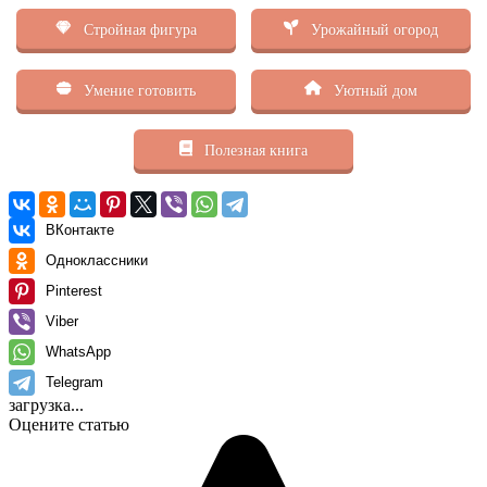
Стройная фигура
Урожайный огород
Умение готовить
Уютный дом
Полезная книга
ВКонтакте
Одноклассники
Pinterest
Viber
WhatsApp
Telegram
загрузка...
Оцените статью