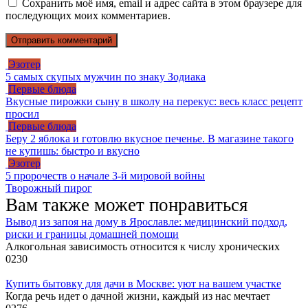
Сохранить моё имя, email и адрес сайта в этом браузере для
последующих моих комментариев.
Эзотер
5 самых скупых мужчин по знаку Зодиака
Первые блюда
Вкусные пирожки сыну в школу на перекус: весь класс рецепт
просил
Первые блюда
Беру 2 яблока и готовлю вкусное печенье. В магазине такого
не купишь: быстро и вкусно
Эзотер
5 пророчеств о начале 3-й мировой войны
Творожный пирог
Вам также может понравиться
Вывод из запоя на дому в Ярославле: медицинский подход,
риски и границы домашней помощи
Алкогольная зависимость относится к числу хронических
0
230
Купить бытовку для дачи в Москве: уют на вашем участке
Когда речь идет о дачной жизни, каждый из нас мечтает