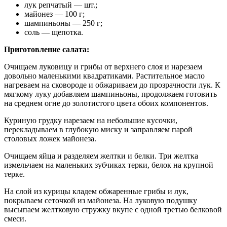
лук репчатый — шт.;
майонез — 100 г;
шампиньоны — 250 г;
соль — щепотка.
Приготовление салата:
Очищаем луковицу и грибы от верхнего слоя и нарезаем
довольно маленькими квадратиками. Растительное масло
нагреваем на сковороде и обжариваем до прозрачности лук. К
мягкому луку добавляем шампиньоны, продолжаем готовить
на среднем огне до золотистого цвета обоих компонентов.
Куриную грудку нарезаем на небольшие кусочки,
перекладываем в глубокую миску и заправляем парой
столовых ложек майонеза.
Очищаем яйца и разделяем желтки и белки. Три желтка
измельчаем на маленьких зубчиках терки, белок на крупной
терке.
На слой из курицы кладем обжаренные грибы и лук,
покрываем сеточкой из майонеза. На луковую подушку
высыпаем желтковую стружку вкупе с одной третью белковой
смеси.