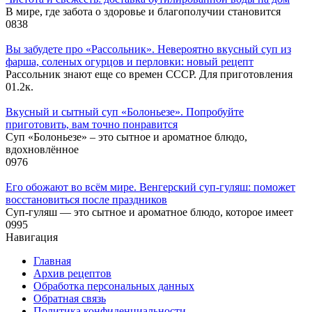
В мире, где забота о здоровье и благополучии становится
0
838
Вы забудете про «Рассольник». Невероятно вкусный суп из
фарша, соленых огурцов и перловки: новый рецепт
Рассольник знают еще со времен СССР. Для приготовления
0
1.2к.
Вкусный и сытный cуп «Болоньезе». Попробуйте
приготовить, вам точно понравится
Суп «Болоньезе» – это сытное и ароматное блюдо,
вдохновлённое
0
976
Его обожают во всём мире. Венгерский суп-гуляш: поможет
восстановиться после праздников
Суп-гуляш — это сытное и ароматное блюдо, которое имеет
0
995
Навигация
Главная
Архив рецептов
Обработка персональных данных
Обратная связь
Политика конфиденциальности