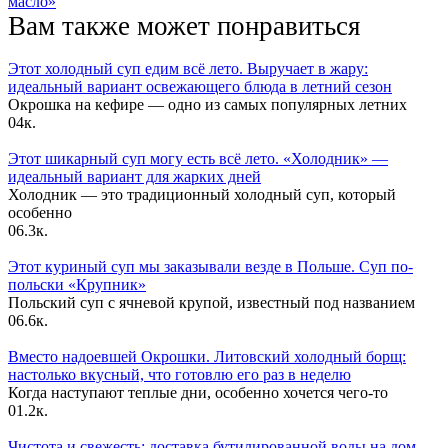
масло»
Вам также может понравиться
Этот холодный суп едим всё лето. Выручает в жару:
идеальный вариант освежающего блюда в летний сезон
Окрошка на кефире — одно из самых популярных летних
0
4к.
Этот шикарный суп могу есть всё лето. «Холодник» —
идеальный вариант для жарких дней
Холодник — это традиционный холодный суп, который
особенно
0
6.3к.
Этот куриный суп мы заказывали везде в Польше. Суп по-
польски «Крупник»
Польский суп с ячневой крупой, известный под названием
0
6.6к.
Вместо надоевшей Окрошки. Литовский холодный борщ:
настолько вкусный, что готовлю его раз в неделю
Когда наступают теплые дни, особенно хочется чего-то
0
1.2к.
Чистота и свежесть: доставка бутилированной воды на дом