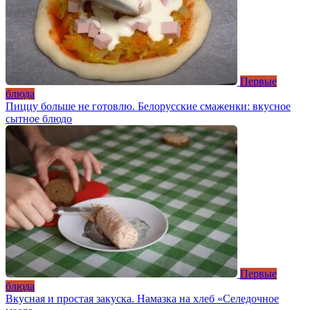
Первые
блюда
Пиццу больше не готовлю. Белорусские смаженки: вкусное
сытное блюдо
Первые
блюда
Вкусная и простая закуска. Намазка на хлеб «Селедочное