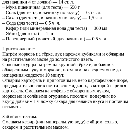
для начинки 4 ст ложки) — 14 ст. л.
– Мука пшеничная (для теста) — 550 г
– Соль (для теста, в начинку по вкусу) — 0,5 ч. л.
– Сахар (для теста, в начинку по вкусу) — 1,5 ч. л.
– Сода (для теста) — 0,5 ч. л.
– Кефир (или минеральная вода для теста) — 300 мл
– Яйцо (для теста) — 1 шт
– Перец черный (молотый, для начинки ) — 0,5 ч. л.
Приготовление:
Натрём морковь на тёрке, лук нарежем кубиками и обжарим
на растительном масле до золотистого цвета.
Соленые огурцы натрём на крупной тёрке и, добавив к
обжаренным луку и моркови, потушим на среднем огне до
испарения жидкости 10 минут.
Отварим картофель и приготовим из него картофельное пюре,
предварительно слив почти всю жидкость, в которой варился
картофель. Смешаем картофель с обжаренным луком,
морковью и солёными огурцами, посолим, поперчим по
вкусу, добавим 1 ч.ложку сахара для баланса вкуса и поставим
остывать.
Займёмся тестом.
Смешаем кефир (или минеральную воду) с яйцом, солью,
сахаром и растительным маслом.