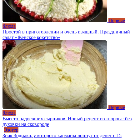
Первые
блюда
Простой в приготовлении и очень изящный. Праздничный
салат «Женское кокетство»
Первые
блюда
Вместо надоевших сырников. Новый рецепт из творога: без
духовки на сковороде
Эзотер
Знак Зодиака, у которого карманы лопнут от денег с 15