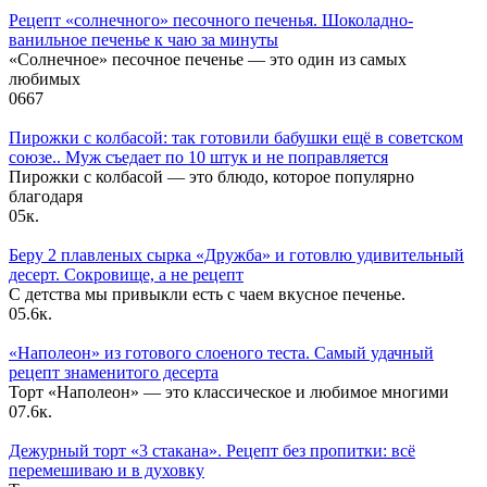
Рецепт «солнечного» песочного печенья. Шоколадно-
ванильное печенье к чаю за минуты
«Солнечное» песочное печенье — это один из самых
любимых
0
667
Пирожки с колбасой: так готовили бабушки ещё в советском
союзе.. Муж съедает по 10 штук и не поправляется
Пирожки с колбасой — это блюдо, которое популярно
благодаря
0
5к.
Беру 2 плавленых сырка «Дружба» и готовлю удивительный
десерт. Сокровище, а не рецепт
С детства мы привыкли есть с чаем вкусное печенье.
0
5.6к.
«Наполеон» из готового слоеного теста. Самый удачный
рецепт знаменитого десерта
Торт «Наполеон» — это классическое и любимое многими
0
7.6к.
Дежурный торт «3 стакана». Рецепт без пропитки: всё
перемешиваю и в духовку