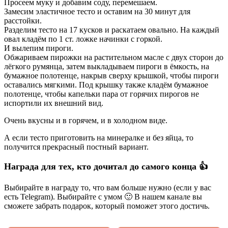
Просеем муку и добавим соду, перемешаем.
Замесим эластичное тесто и оставим на 30 минут для
расстойки.
Разделим тесто на 17 кусков и раскатаем овально. На каждый
овал кладём по 1 ст. ложке начинки с горкой.
И вылепим пироги.
Обжариваем пирожки на растительном масле с двух сторон до
лёгкого румянца, затем выкладываем пироги в ёмкость, на
бумажное полотенце, накрыв сверху крышкой, чтобы пироги
оставались мягкими. Под крышку также кладём бумажное
полотенце, чтобы капельки пара от горячих пирогов не
испортили их внешний вид.
Очень вкусны и в горячем, и в холодном виде.
А если тесто приготовить на минералке и без яйца, то
получится прекрасный постный вариант.
Награда для тех, кто дочитал до самого конца 👍
Выбирайте в награду то, что вам больше нужно (если у вас
есть Telegram). Выбирайте с умом 🙂 В нашем канале вы
сможете забрать подарок, который поможет этого достичь.