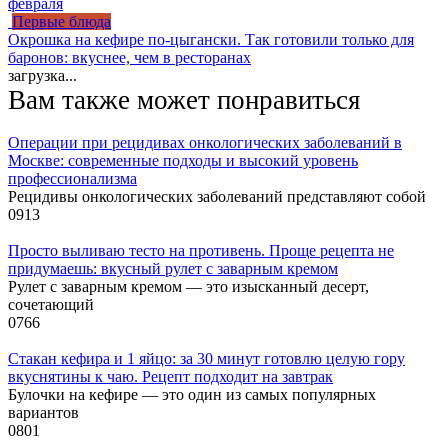
февраля
Первые блюда
Окрошка на кефире по-цыгански. Так готовили только для
баронов: вкуснее, чем в ресторанах
загрузка...
Вам также может понравиться
Операции при рецидивах онкологических заболеваний в
Москве: современные подходы и высокий уровень
профессионализма
Рецидивы онкологических заболеваний представляют собой
0
913
Просто выливаю тесто на противень. Проще рецепта не
придумаешь: вкусный рулет с заварным кремом
Рулет с заварным кремом — это изысканный десерт,
сочетающий
0
766
Стакан кефира и 1 яйцо: за 30 минут готовлю целую гору
вкуснятины к чаю. Рецепт подходит на завтрак
Булочки на кефире — это один из самых популярных
вариантов
0
801