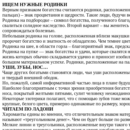
ИЩЕМ НУЖНЫЕ РОДИНКИ
Верным признаком богатства считаются родинки, расположенны
пальцах) – знак процветания и щедрости. Такие люди, будучи 
Родинка на подбородке – символ богатства, полученного благо
свалиться солидное наследство. Второй вариант – вы женитесь 
сопровождаться болезнью.
Небольшая родинка на голове, расположенная вблизи макушки 
пророчит богатство и знатность ее обладателю. Чем темнее цве
Родинка на шее, в области горла – благоприятный знак, предс
Родинка на пупке — знак богатства и удачи, которые свалятся
жизнь которых обычно складывается удачно и приносит изобили
большом материальном успехе. Родинки, расположенные на пал
УШИ, ЗУБЫ, НОС…
Чаще других богатыми становятся люди, чьи уши расположены
и твердый внешний ободок.
Но, пожалуй, самой информативной частью лица в плане будуще
Наиболее благоприятным с точки зрения приобретения богатс
носа, покрытый желтыми пятнами, сулит человеку неожиданное
Некоторые эзотерики полагают, что с помощью зубов тоже мо
крупные, белого цвета, примерно одинаковые по размеру, хоро
ЧИТАЕМ ПО ЛАДОНИ
Хироманты едины во мнении, что отличительным знаком матери
называют «треугольником денег». Чем он будет больше по разм
Мелкие линии и треугольники, расположенные внутри такого т
характеризуют человека, который знает и умеет зарабатывать