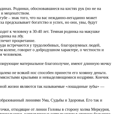
динах. Родинки, обосновавшиеся на кистях рук (но не на
 и меценатством.
убе – знак того, что на вас нежданно-негаданно может
а предсказывает богатство и успех, но они, увы, будут
дит к человеку в 30-40 лет. Темная родинка на макушке
динка на лбу.
спечит процветание.
груди встречаются у трудолюбивых, благоразумных людей,
 колене, говорит о добродушном характере, о честности и
м человеком.
олизирующие материальное благополучие, имеют длинную мочку
алеко не всякий нос способен принести его хозяину деньги.
м, мясистыми крыльями и невыделяющимися ноздрями. Кончик
бедной жизни являются так называемые «лошадиные зубы» —
образованный линиями Ума, Судьбы и Здоровья. Его так и
точки, отходящие от линии Головы в сторону холма Меркурия,
 треугольники, направленные острым углом в сторону большого