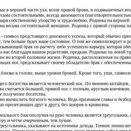
е в верхней части уха, возле правой брови, в подмышечных впа
весьма состоятельными, всегда занимаются благотворительностью
даря собственному упорству и трудолюбию. Родинка на верхней г
на весьма состоятельной женщине. Родинка с правой стороны пах
– символ предстоящего денежного успеха, который обычно прихо
т, тем больше будет ваше состояние. О том же символизирует и ро
казывающий брак по расчету либо успешную карьеру, которая обе
 на вас благодаря вашим родителям, предкам. Родинки на левой 
е во второй половине жизни. Родинка, расположенная на правом
ьцах ног, предсказывает своему обладателю брак с обеспеченны
 близко к голове, выше уровня бровей. Кроме того, уши, симв
го богатства является человеческий нос. По мнению китайцев, д
тва считается большой, прямой нос с полным, круглым кончико
 получение богатства.
жно вычислить богатого человека. Ведь признаком славы и без
шо прилегающих друг к другу, без зазоров и кривизны.
ального благополучия на руке человека является треугольник, 
еру и четче очерченным, тем лучше.
реугольника, указывают на источники дохода. Тонкие линии-ве
 деньги. Признаком легко приходящих денег являются небольшие