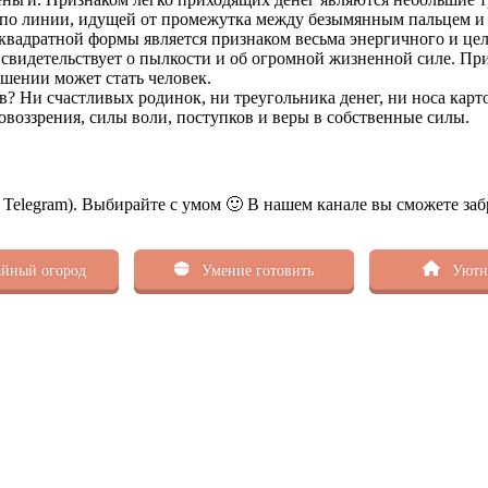
 по линии, идущей от промежутка между безымянным пальцем и 
ь квадратной формы является признаком весьма энергичного и це
идетельствует о пылкости и об огромной жизненной силе. При 
ошении может стать человек.
? Ни счастливых родинок, ни треугольника денег, ни носа карто
овоззрения, силы воли, поступков и веры в собственные силы.
ь Telegram). Выбирайте с умом 🙂 В нашем канале вы сможете заб
йный огород
Умение готовить
Уютн