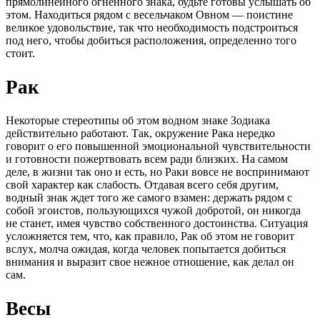
прямолинейного огненного знака, будьте готовы услышать об
этом. Находиться рядом с весельчаком Овном — поистине
великое удовольствие, так что необходимость подстроиться
под него, чтобы добиться расположения, определенно того
стоит.
Рак
Некоторые стереотипы об этом водном знаке Зодиака
действительно работают. Так, окружение Рака нередко
говорит о его повышенной эмоциональной чувствительности
и готовности пожертвовать всем ради близких. На самом
деле, в жизни так оно и есть, но Раки вовсе не воспринимают
свой характер как слабость. Отдавая всего себя другим,
водный знак ждет того же самого взамен: держать рядом с
собой эгоистов, пользующихся чужой добротой, он никогда
не станет, имея чувство собственного достоинства. Ситуация
усложняется тем, что, как правило, Рак об этом не говорит
вслух, молча ожидая, когда человек попытается добиться
внимания и выразит свое нежное отношение, как делал он
сам.
Весы