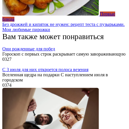
Первые
блюда
Без дрожжей и кипяток не нужен: рецепт теста с пузырьками.
Мои любимые пирожки
Вам также может понравиться
Они рожденные для побед
Гороскоп с первых строк раскрывает самую завораживающую
0
327
С 3 июля для них откроется полоса везения
Вселенная щедра на подарки С наступлением июля в
городском
0
374