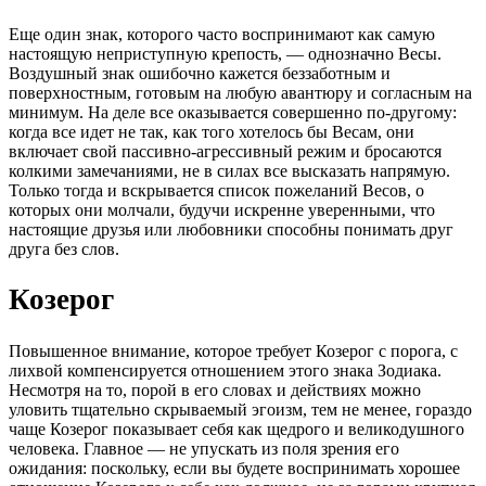
Еще один знак, которого часто воспринимают как самую
настоящую неприступную крепость, — однозначно Весы.
Воздушный знак ошибочно кажется беззаботным и
поверхностным, готовым на любую авантюру и согласным на
минимум. На деле все оказывается совершенно по-другому:
когда все идет не так, как того хотелось бы Весам, они
включает свой пассивно-агрессивный режим и бросаются
колкими замечаниями, не в силах все высказать напрямую.
Только тогда и вскрывается список пожеланий Весов, о
которых они молчали, будучи искренне уверенными, что
настоящие друзья или любовники способны понимать друг
друга без слов.
Козерог
Повышенное внимание, которое требует Козерог с порога, с
лихвой компенсируется отношением этого знака Зодиака.
Несмотря на то, порой в его словах и действиях можно
уловить тщательно скрываемый эгоизм, тем не менее, гораздо
чаще Козерог показывает себя как щедрого и великодушного
человека. Главное — не упускать из поля зрения его
ожидания: поскольку, если вы будете воспринимать хорошее