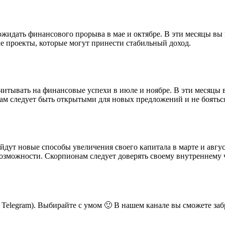
ожидать финансового прорыва в мае и октябре. В эти месяцы в
е проекты, которые могут принести стабильный доход.
итывать на финансовые успехи в июле и ноябре. В эти месяцы в
ам следует быть открытыми для новых предложений и не бояться
ут новые способы увеличения своего капитала в марте и август
можности. Скорпионам следует доверять своему внутреннему ч
ь Telegram). Выбирайте с умом 🙂 В нашем канале вы сможете заб