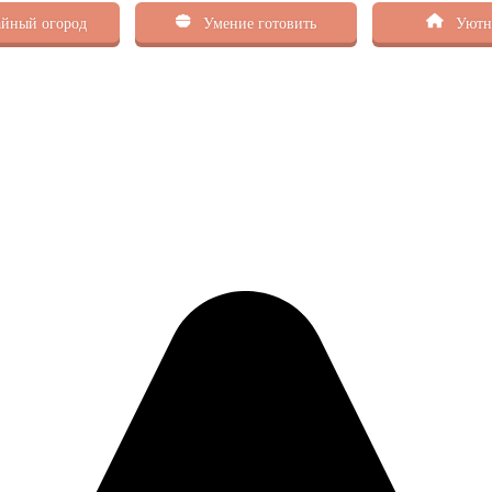
йный огород
Умение готовить
Уютн