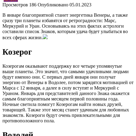
Просмотров
186
Опубликовано
05.01.2023
В январе благоприятной станет энергетика Венеры, а также
сразу три планеты избавятся от ретроградности: Марс,
Меркурий и Уран. Основываясь на этих фактах астрологи
составили список Знаков, которым удача будет улыбаться во
всех сферах жизни.
Козерог
Козерогам оказывают поддержку все четыре упомянутые
выше планеты. Это значит, что самыми удачливыми людьми
будут именно они. С первых дней января они получат
энергию от Венеры в Водолее, потом зарядятся мотивацией от
Марса с 12 января, а далее в силу вступят и Меркурий с
Ураном. Январь для представителей данного Знака окажется
самым благоприятным месяцем первой половины года.
Ночные светила помогут Козерогам найти новых друзей,
товарищей. Также этот месяц станет удачным для любовных
знакомств. Козероги будут очень привлекательными для
противоположного пола.
Водолей