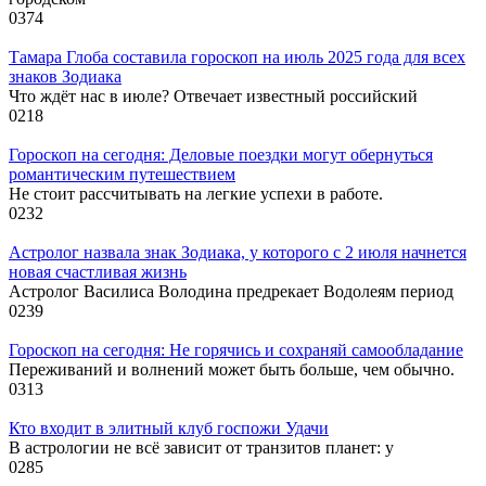
0
374
Тамара Глоба составила гороскоп на июль 2025 года для всех
знаков Зодиака
Что ждёт нас в июле? Отвечает известный российский
0
218
Гороскоп на сегодня: Деловые поездки могут обернуться
романтическим путешествием
Не стоит рассчитывать на легкие успехи в работе.
0
232
Астролог назвала знак Зодиака, у которого с 2 июля начнется
новая счастливая жизнь
Астролог Василиса Володина предрекает Водолеям период
0
239
Гороскоп на сегодня: Не горячись и сохраняй самообладание
Переживаний и волнений может быть больше, чем обычно.
0
313
Кто входит в элитный клуб госпожи Удачи
В астрологии не всё зависит от транзитов планет: у
0
285