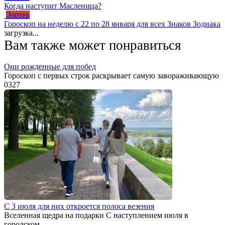
Когда наступит Масленица?
Эзотер
Гороскоп на неделю c 22 по 28 января для всех Знаков Зодиака
загрузка...
Вам также может понравиться
Они рожденные для побед
Гороскоп с первых строк раскрывает самую завораживающую
0
327
С 3 июля для них откроется полоса везения
Вселенная щедра на подарки С наступлением июля в
городском