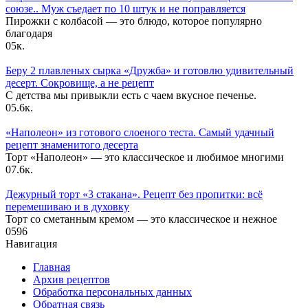
союзе.. Муж съедает по 10 штук и не поправляется
Пирожки с колбасой — это блюдо, которое популярно
благодаря
0
5к.
Беру 2 плавленых сырка «Дружба» и готовлю удивительный
десерт. Сокровище, а не рецепт
С детства мы привыкли есть с чаем вкусное печенье.
0
5.6к.
«Наполеон» из готового слоеного теста. Самый удачный
рецепт знаменитого десерта
Торт «Наполеон» — это классическое и любимое многими
0
7.6к.
Дежурный торт «3 стакана». Рецепт без пропитки: всё
перемешиваю и в духовку
Торт со сметанным кремом — это классическое и нежное
0
596
Навигация
Главная
Архив рецептов
Обработка персональных данных
Обратная связь