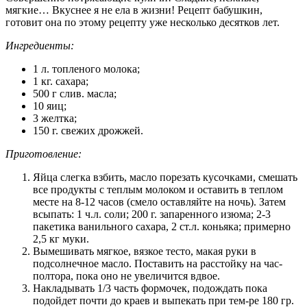
мягкие… Вкуснее я не ела в жизни! Рецепт бабушкин,
готовит она по этому рецепту уже несколько десятков лет.
Ингредиенты:
1 л. топленого молока;
1 кг. сахара;
500 г слив. масла;
10 яиц;
3 желтка;
150 г. свежих дрожжей.
Приготовление:
Яйца слегка взбить, масло порезать кусочками, смешать
все продукты с теплым молоком и оставить в теплом
месте на 8-12 часов (смело оставляйте на ночь). Затем
всыпать: 1 ч.л. соли; 200 г. запаренного изюма; 2-3
пакетика ванильного сахара, 2 ст.л. коньяка; примерно
2,5 кг муки.
Вымешивать мягкое, вязкое тесто, макая руки в
подсолнечное масло. Поставить на расстойку на час-
полтора, пока оно не увеличится вдвое.
Накладывать 1/3 часть формочек, подождать пока
подойдет почти до краев и выпекать при тем-ре 180 гр.