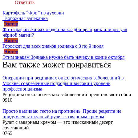
Ответить
Картофель “Фри” из духовки
Творожная запеканка
Эзотер
Фотографии живых людей на кладбище: пранк или ритуал
чёрной магии?
Эзотер
Гороскоп для всех хнаков зодиака с 3 по 9 июля
Эзотер
Этим знакам Зодиака нужно быть начеку в конце октября
Вам также может понравиться
Операции при рецидивах онкологических заболеваний в
Москве: современные подходы и высокий уровень
профессионализма
Рецидивы онкологических заболеваний представляют собой
0
910
Просто выливаю тесто на противень. Проще рецепта не
придумаешь: вкусный рулет с заварным кремом
Рулет с заварным кремом — это изысканный десерт,
сочетающий
0
765